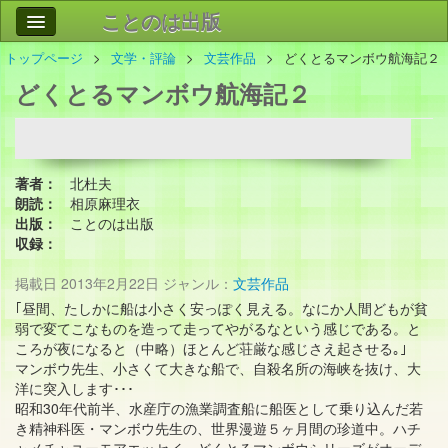
ことのは出版
トップページ
文学・評論
文芸作品
どくとるマンボウ航海記２
作品
事業案内
どくとるマンボウ航海記２
会社情報
お問い合わせ
著者：
北杜夫
検索
朗読：
相原麻理衣
出版：
ことのは出版
収録：
掲載日
2013年2月22日
ジャンル：
文芸作品
｢昼間、たしかに船は小さく安っぽく見える。なにか人間どもが貧
弱で変てこなものを造って走ってやがるなという感じである。と
ころが夜になると（中略）ほとんど荘厳な感じさえ起させる｡｣
マンボウ先生、小さくて大きな船で、自殺名所の海峡を抜け、大
洋に突入します･･･
昭和30年代前半、水産庁の漁業調査船に船医として乗り込んだ若
き精神科医・マンボウ先生の、世界漫遊５ヶ月間の珍道中。ハチ