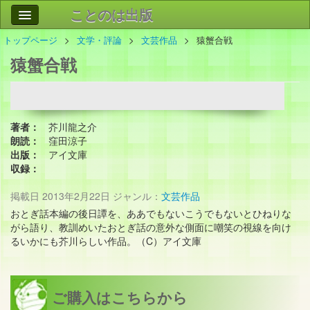
ことのは出版
トップページ
文学・評論
文芸作品
猿蟹合戦
作品
事業案内
猿蟹合戦
会社情報
お問い合わせ
著者：
芥川龍之介
検索
朗読：
窪田涼子
出版：
アイ文庫
収録：
掲載日
2013年2月22日
ジャンル：
文芸作品
おとぎ話本編の後日譚を、ああでもないこうでもないとひねりな
がら語り、教訓めいたおとぎ話の意外な側面に嘲笑の視線を向け
るいかにも芥川らしい作品。（C）アイ文庫
ご購入はこちらから