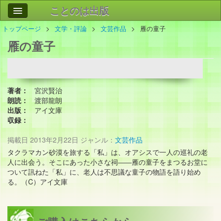
ことのは出版
トップページ
文学・評論
文芸作品
雁の童子
作品
事業案内
雁の童子
会社情報
お問い合わせ
著者：
宮沢賢治
検索
朗読：
渡部龍朗
出版：
アイ文庫
収録：
掲載日
2013年2月22日
ジャンル：
文芸作品
タクラマカン砂漠を旅する「私」は、オアシスで一人の巡礼の老
人に出会う。そこにあった小さな祠――雁の童子をまつるお堂に
ついて訊ねた「私」に、老人は不思議な童子の物語を語り始め
る。（C）アイ文庫