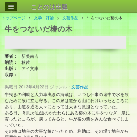
ことのは出版
トップページ
文学・評論
文芸作品
牛をつないだ椿の木
作品
事業案内
牛をつないだ椿の木
会社情報
お問い合わせ
著者：
新美南吉
検索
朗読：
秋茜
出版：
アイ文庫
収録：
掲載日
2013年4月22日
ジャンル：
文芸作品
牛曳きの利助と人力車曳きの海蔵は、いつも仕事の途中で水を飲
むために泉に立ち寄る。この泉は道から山にわけいったところに
あり、山道を通る人々にとっては大きな負担となっていた。
ある日、 利助が山道のかたわらにある椿の木に牛をつなぎ、泉に
寄ったところが、戻ってみると、牛が椿の葉をみんな食べてしま
っていた。
その椿は地主の大事な椿だったため、利助は、その場で地主から