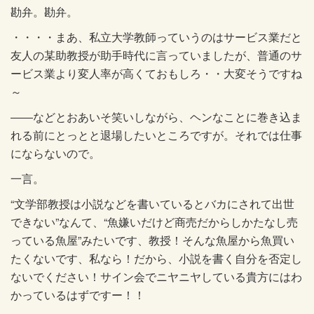
勘弁。勘弁。
・・・・まあ、私立大学教師っていうのはサービス業だと
友人の某助教授が助手時代に言っていましたが、普通のサ
ービス業より変人率が高くておもしろ・・大変そうですね
～
――などとおあいそ笑いしながら、ヘンなことに巻き込ま
れる前にとっとと退場したいところですが。それでは仕事
にならないので。
一言。
“文学部教授は小説などを書いているとバカにされて出世
できない”なんて、“魚嫌いだけど商売だからしかたなし売
っている魚屋”みたいです、教授！そんな魚屋から魚買い
たくないです、私なら！だから、小説を書く自分を否定し
ないでください！サイン会でニヤニヤしている貴方にはわ
かっているはずですー！！