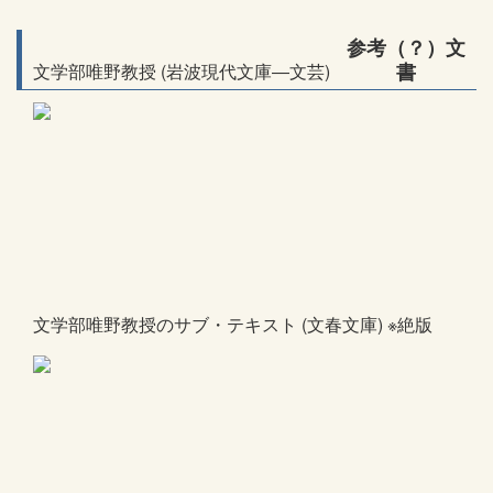
参考（？）文
書
文学部唯野教授 (岩波現代文庫―文芸)
文学部唯野教授のサブ・テキスト (文春文庫) ※絶版