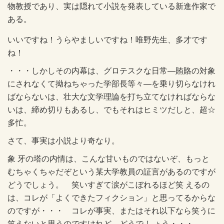
物教授であり、実は隠れて小説を発表している新進作家で
ある。
いいですね！うらやましいですね！唯野先生、多才です
ね！
・・・しかしその内幕は、グロテスクな日常—賄賂の対象
にされなくて拗ねちゃった学部長等々—を乗り切らなけれ
ばならないは、壮大な文学理論を打ち立てなければならな
いは、締め切りもあるし、でもそれはヒミツだしと、超☆
多忙。
さて、事実は小説より奇なり。
象 牙の塔の内情は、こんな甘いものではないぞ、もっと
むちゃくちゃだぞという某大学教員の証言があるのですが
どうでしょう。 笑いすぎて涙がこぼれるほど笑 えるの
は、コレが「よくできたフィクション」と思ってるからな
のですが・・・ コレが事実、またはそれ以下なら笑うに
笑えないと思うのですけれど、どうで しょう・・・