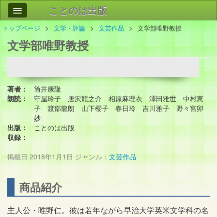
ことのは出版
トップページ
文学・評論
文芸作品
文学部唯野教授
作品
事業案内
文学部唯野教授
会社情報
お問い合わせ
著者：
筒井康隆
検索
朗読：
守屋玲子 唐沢龍之介 相原麻理衣 澤田雅世 中村恵
子 渡部龍朗 山下櫻子 春日玲 吉川雅子 野々宮卯
妙
出版：
ことのは出版
収録：
掲載日
2018年1月1日
ジャンル：
文芸作品
商品紹介
主人公・唯野仁。彼は若年ながら早治大学英米文学科の名