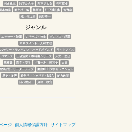
岡倉覚三
岡本かの子
岡本さとる
岡本吏郎
岡本綺堂
旺文社・編
梅原猛
江戸川乱歩
海野幸
織田作之助
荻野洋一
ジャンル
エッセー・随筆
シリーズ・特集
ビジネス・経済
マネジメント・人材管理
ステリー・サスペンス・ハードボイルド
ライトノベル
ロマンス
三省堂聞く教科書シリーズ
人文・思想
児童書
医学・薬学
半藤一利　昭和史
古典
実践経営・リーダーシップ
慶應MCC夕学セレクション
歴史・地理
経営学・キャリア・MBA
能力改革
自己啓発　
資格・検定
ページ
個人情報保護方針
サイトマップ