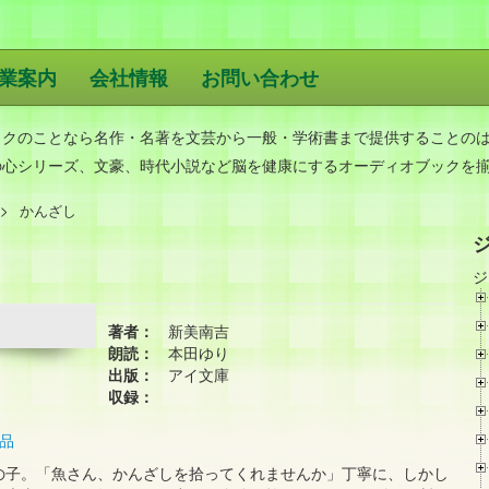
業案内
会社情報
お問い合わせ
版
ックのことなら名作・名著を文芸から一般・学術書まで提供することの
の心シリーズ、文豪、時代小説など脳を健康にするオーディオブックを
かんざし
ジ
著者：
新美南吉
朗読：
本田ゆり
出版：
アイ文庫
収録：
品
の子。「魚さん、かんざしを拾ってくれませんか」丁寧に、しかし