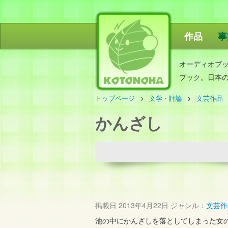
作品
事
ことのは出
オーディオブ
ブック。日本
トップページ
文学・評論
文芸作品
かんざし
掲載日
2013年4月22日
ジャンル：
文芸作
池の中にかんざしを落としてしまった女