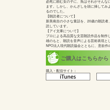
必死に頼む女の子に、魚はそれがそんな
ます。しかし、かんざしを頭に挿してみ
るのでした。
【朗読者について】
新美南吉の小さな童話を、20歳の朗読者
読しています。
【アイ文庫について】
プロによる高品質な文芸朗読作品を制作
雄のもと、朗読を音声による芸術表現と
NPO法人現代朗読協会とともに、意欲作
ご購入はこちらから
購入・配信サイト：