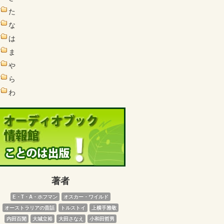
た
な
は
ま
や
ら
わ
著者
E・T・A・ホフマン
オスカー・ワイルド
オーストラリアの昔話
トルストイ
上横手雅敬
内田百閒
大城立裕
大田さなえ
小和田哲男