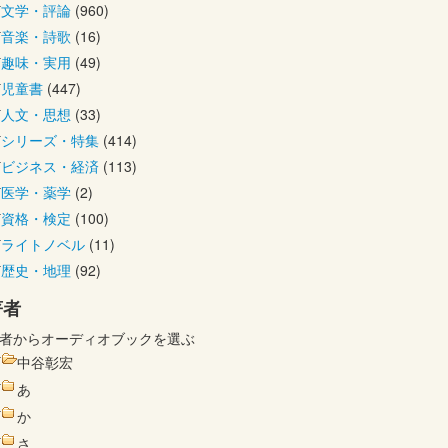
文学・評論
(960)
音楽・詩歌
(16)
趣味・実用
(49)
児童書
(447)
人文・思想
(33)
シリーズ・特集
(414)
ビジネス・経済
(113)
医学・薬学
(2)
資格・検定
(100)
ライトノベル
(11)
歴史・地理
(92)
著者
者からオーディオブックを選ぶ
中谷彰宏
あ
か
さ