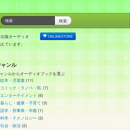
検索
は出版オーディオ
ONLINESTORE
揃えています。
ジャンル
ャンルからオーディオブックを選ぶ
絵本・児童書
(11)
コミック・ラノベ・BL
(7)
エンターテイメント
(6)
暮らし・健康・子育て
(3)
語学・辞事典・年鑑
(1)
科学・テクノロジー
(2)
社会・政治
(2)