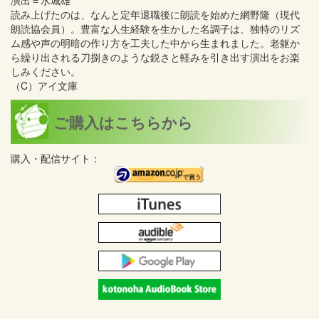
演出＝水城雄
読み上げたのは、なんと定年退職後に朗読を始めた網野隆（現代
朗読協会員）。豊富な人生経験を生かした名調子は、独特のリズ
ム感や声の明暗の作り方を工夫した中から生まれました。老躯か
ら繰り出される刀捌きのような鋭さと軽みを引き出す演出をお楽
しみください。
（C）アイ文庫
ご購入はこちらから
購入・配信サイト：