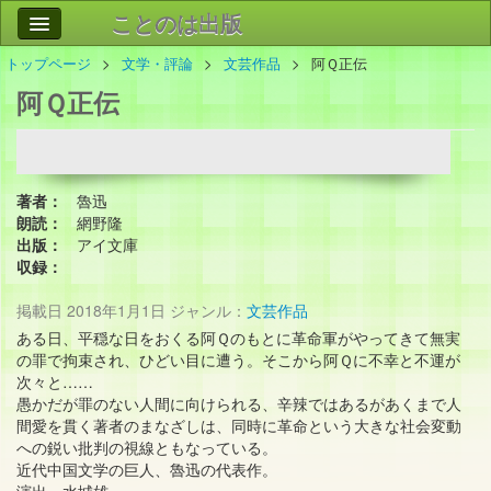
ことのは出版
トップページ
文学・評論
文芸作品
阿Ｑ正伝
作品
事業案内
阿Ｑ正伝
会社情報
お問い合わせ
著者：
魯迅
検索
朗読：
網野隆
出版：
アイ文庫
収録：
掲載日
2018年1月1日
ジャンル：
文芸作品
ある日、平穏な日をおくる阿Ｑのもとに革命軍がやってきて無実
の罪で拘束され、ひどい目に遭う。そこから阿Ｑに不幸と不運が
次々と……
愚かだが罪のない人間に向けられる、辛辣ではあるがあくまで人
間愛を貫く著者のまなざしは、同時に革命という大きな社会変動
への鋭い批判の視線ともなっている。
近代中国文学の巨人、魯迅の代表作。