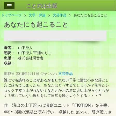
ことのは出版
トップページ
文学・評論
文芸作品
あなたにも起こること
作品
事業案内
あなたにも起こること
会社情報
お問い合わせ
著者：
山下澄人
検索
朗読：
山下澄人/三浦のりこ
出版：
株式会社現音舎
収録：
掲載日
2018年1月1日
ジャンル：
文芸作品
誰にでも訪れることがあるかもしれない日常に潜む小さな落とし
穴に落ちてしまったら、あなたはどうするでしょうか？落ちたシ
ョックで立ち上がれない？なんとか元の道に這い上がろうともが
く？落ちていない振りをして日常を続けようとする・・・？
作・演出の山下澄人は演劇ユニット「FICTION」を主宰。
年2〜3回の定期公演を行い、卓越したセンス、研ぎ澄まさ