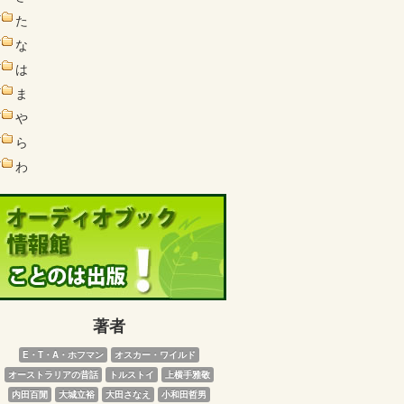
た
な
は
ま
や
ら
わ
著者
E・T・A・ホフマン
オスカー・ワイルド
オーストラリアの昔話
トルストイ
上横手雅敬
内田百閒
大城立裕
大田さなえ
小和田哲男