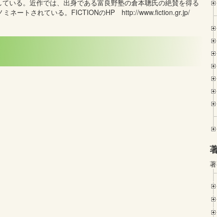
している。近作では、出身である富良野塾の倉本聰氏の絶賛を得る
ている。FICTIONのHP http://www.fiction.gr.jp/
著