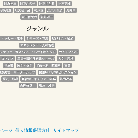
岡倉覚三
岡本かの子
岡本さとる
岡本吏郎
岡本綺堂
旺文社・編
梅原猛
江戸川乱歩
海野幸
織田作之助
荻野洋一
ジャンル
エッセー・随筆
シリーズ・特集
ビジネス・経済
マネジメント・人材管理
ステリー・サスペンス・ハードボイルド
ライトノベル
ロマンス
三省堂聞く教科書シリーズ
人文・思想
児童書
医学・薬学
半藤一利　昭和史
古典
実践経営・リーダーシップ
慶應MCC夕学セレクション
歴史・地理
経営学・キャリア・MBA
能力改革
自己啓発　
資格・検定
ページ
個人情報保護方針
サイトマップ