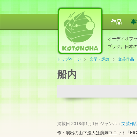
作品
事
ことのは出
オーディオブ
ブック。日本
トップページ
文学・評論
文芸作品
船内
掲載日
2018年1月1日
ジャンル：
文芸作
作・演出の山下澄人は演劇ユニット「FIC