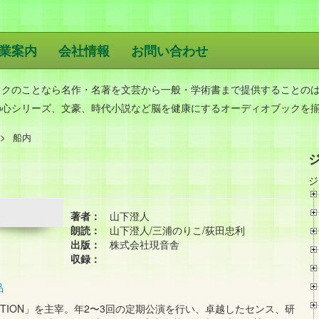
業案内
会社情報
お問い合わせ
版
ックのことなら名作・名著を文芸から一般・学術書まで提供することの
の心シリーズ、文豪、時代小説など脳を健康にするオーディオブックを
船内
ジ
著者：
山下澄人
朗読：
山下澄人/三浦のりこ/荻田忠利
出版：
株式会社現音舎
収録：
品
TION」を主宰。年2〜3回の定期公演を行い、卓越したセンス、研