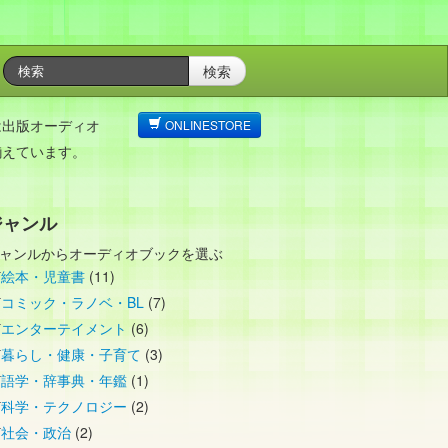
検索
は出版オーディオ
ONLINESTORE
揃えています。
ジャンル
ャンルからオーディオブックを選ぶ
絵本・児童書
(11)
コミック・ラノベ・BL
(7)
エンターテイメント
(6)
暮らし・健康・子育て
(3)
語学・辞事典・年鑑
(1)
科学・テクノロジー
(2)
社会・政治
(2)