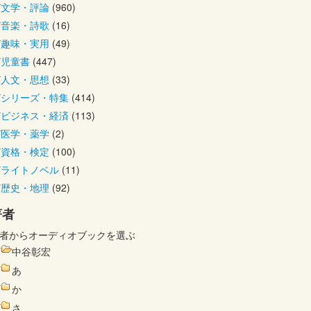
文学・評論
(960)
音楽・詩歌
(16)
趣味・実用
(49)
児童書
(447)
人文・思想
(33)
シリーズ・特集
(414)
ビジネス・経済
(113)
医学・薬学
(2)
資格・検定
(100)
ライトノベル
(11)
歴史・地理
(92)
著者
者からオーディオブックを選ぶ
中谷彰宏
あ
か
さ