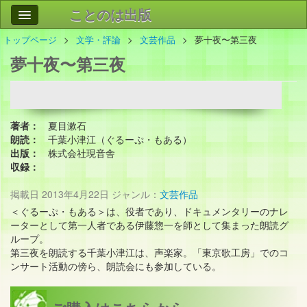
ことのは出版
トップページ
文学・評論
文芸作品
夢十夜〜第三夜
作品
事業案内
夢十夜〜第三夜
会社情報
お問い合わせ
著者：
夏目漱石
検索
朗読：
千葉小津江（ぐるーぷ・もある）
出版：
株式会社現音舎
収録：
掲載日
2013年4月22日
ジャンル：
文芸作品
＜ぐるーぷ・もある＞は、役者であり、ドキュメンタリーのナレ
ーターとして第一人者である伊藤惣一を師として集まった朗読グ
ループ。
第三夜を朗読する千葉小津江は、声楽家。「東京歌工房」でのコ
ンサート活動の傍ら、朗読会にも参加している。