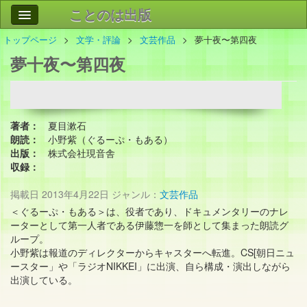
ことのは出版
トップページ
文学・評論
文芸作品
夢十夜〜第四夜
作品
事業案内
夢十夜〜第四夜
会社情報
お問い合わせ
著者：
夏目漱石
検索
朗読：
小野紫（ぐるーぷ・もある）
出版：
株式会社現音舎
収録：
掲載日
2013年4月22日
ジャンル：
文芸作品
＜ぐるーぷ・もある＞は、役者であり、ドキュメンタリーのナレ
ーターとして第一人者である伊藤惣一を師として集まった朗読グ
ループ。
小野紫は報道のディレクターからキャスターへ転進。CS[朝日ニュ
ースター」や「ラジオNIKKEI」に出演、自ら構成・演出しながら
出演している。