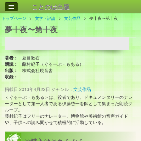
ことのは出版
トップページ
文学・評論
文芸作品
夢十夜〜第十夜
作品
事業案内
夢十夜〜第十夜
会社情報
お問い合わせ
著者：
夏目漱石
検索
朗読：
藤村紀子（ぐるーぷ・もある）
出版：
株式会社現音舎
収録：
掲載日
2013年4月22日
ジャンル：
文芸作品
＜ぐるーぷ・もある＞は、役者であり、ドキュメンタリーのナレ
ーターとして第一人者である伊藤惣一を師として集まった朗読グ
ループ。
藤村紀子はフリーのナレーター。博物館や美術館の音声ガイド
や、子供への読み聞かせで積極的に活動している。