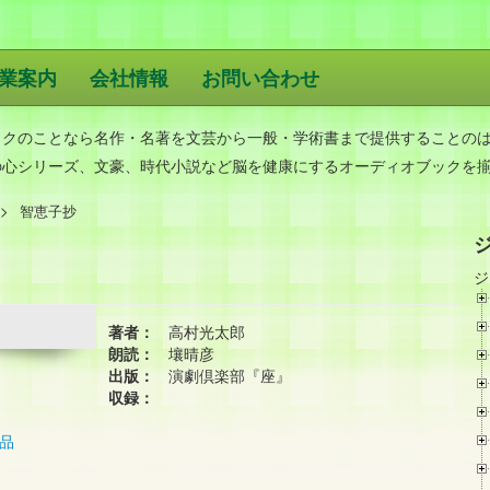
業案内
会社情報
お問い合わせ
版
ックのことなら名作・名著を文芸から一般・学術書まで提供することの
の心シリーズ、文豪、時代小説など脳を健康にするオーディオブックを
智恵子抄
ジ
著者：
高村光太郎
朗読：
壤晴彦
出版：
演劇倶楽部『座』
収録：
品