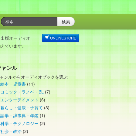
検索
は出版オーディオ
ONLINESTORE
揃えています。
ジャンル
ャンルからオーディオブックを選ぶ
絵本・児童書
(11)
コミック・ラノベ・BL
(7)
エンターテイメント
(6)
暮らし・健康・子育て
(3)
語学・辞事典・年鑑
(1)
科学・テクノロジー
(2)
社会・政治
(2)