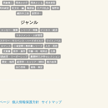
岡倉覚三
岡本かの子
岡本さとる
岡本吏郎
岡本綺堂
旺文社・編
梅原猛
江戸川乱歩
海野幸
織田作之助
荻野洋一
ジャンル
エッセー・随筆
シリーズ・特集
ビジネス・経済
マネジメント・人材管理
ステリー・サスペンス・ハードボイルド
ライトノベル
ロマンス
三省堂聞く教科書シリーズ
人文・思想
児童書
医学・薬学
半藤一利　昭和史
古典
実践経営・リーダーシップ
慶應MCC夕学セレクション
歴史・地理
経営学・キャリア・MBA
能力改革
自己啓発　
資格・検定
ページ
個人情報保護方針
サイトマップ