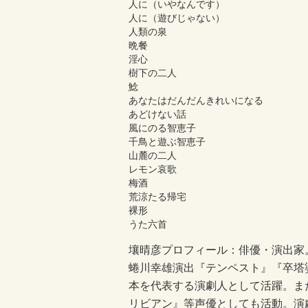
人に（いやなんです）
人に（遊びじゃない）
人類の泉
晩餐
淫心
樹下の二人
鯰
あなたはだんだんきれいになる
あどけない話
風にのる智恵子
千鳥と遊ぶ智恵子
山麓の二人
レモン哀歌
梅酒
荒涼たる帰宅
裸形
うた六首
壤晴彦プロフィール：俳優・演出家
蜷川幸雄演出『テンペスト』『卒塔
本を代表する演劇人として活躍。ま
リビアン』等声優としても活動。演