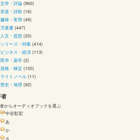
文学・評論
(960)
音楽・詩歌
(16)
趣味・実用
(49)
児童書
(447)
人文・思想
(33)
シリーズ・特集
(414)
ビジネス・経済
(113)
医学・薬学
(2)
資格・検定
(100)
ライトノベル
(11)
歴史・地理
(92)
著者
者からオーディオブックを選ぶ
中谷彰宏
あ
か
さ