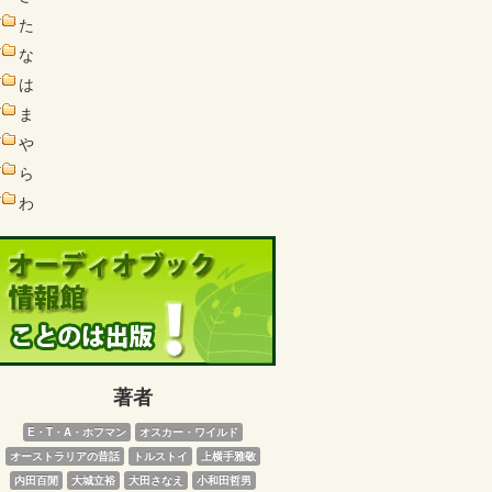
た
な
は
ま
や
ら
わ
著者
E・T・A・ホフマン
オスカー・ワイルド
オーストラリアの昔話
トルストイ
上横手雅敬
内田百閒
大城立裕
大田さなえ
小和田哲男