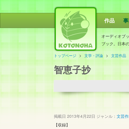
作品
事
ことのは出
オーディオブ
ブック。日本
トップページ
文学・評論
文芸作品
智恵子抄
掲載日
2013年4月22日
ジャンル：
文芸作
【収録】