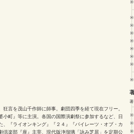
著
。狂言を茂山千作師に師事。劇団四季を経て現在フリー。
婆小町』等に主演。各国の国際演劇祭に参加するなど、日
た、『ライオンキング』『２４』『パイレーツ・オブ・カ
劇倶楽部『座』主宰、現代版浄瑠璃「詠み芝居」を定期公