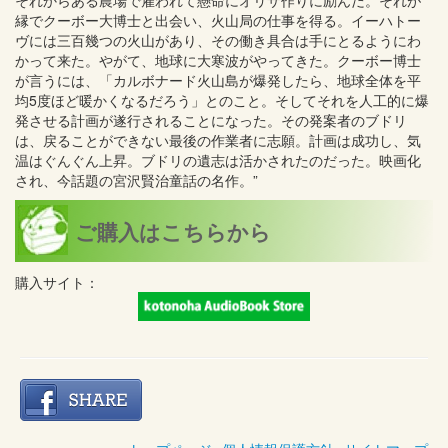
それからある農場で雇われて懸命にオリザ作りに励んだ。それが
縁でクーボー大博士と出会い、火山局の仕事を得る。イーハトー
ヴには三百幾つの火山があり、その働き具合は手にとるようにわ
かって来た。やがて、地球に大寒波がやってきた。クーボー博士
が言うには、「カルボナード火山島が爆発したら、地球全体を平
均5度ほど暖かくなるだろう」とのこと。そしてそれを人工的に爆
発させる計画が遂行されることになった。その発案者のブドリ
は、戻ることができない最後の作業者に志願。計画は成功し、気
温はぐんぐん上昇。ブドリの遺志は活かされたのだった。映画化
され、今話題の宮沢賢治童話の名作。”
ご購入はこちらから
購入サイト：