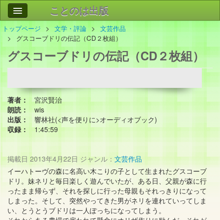
ことのは出版
トップページ
文学・評論
文芸作品
作品
事業案内
グスコーブドリの伝記（CD２枚組）
グスコーブドリの伝記（CD２枚組）
会社情報
お問い合わせ
検索
著者：
宮沢賢治
朗読：
wis
出版：
響林社(<声を便りに>オーディオブック)
収録：
1:45:59
掲載日
2013年4月22日
ジャンル：
文芸作品
イーハトーヴの森に名高い木こりの子として生まれたグスコーブ
ドリ。妹ネリと毎日楽しく遊んでいたが、ある日、父親が森に行
ったまま帰らず、それを探しに行った母親もそれっきりになって
しまった。そして、突然やってきた男がネリを連れていってしま
い、とうとうブドリは一人ぽっちになってしまう。