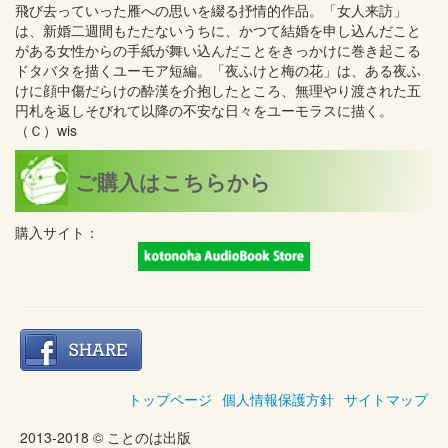
飛び去っていった雁への思いを綴る抒情的作品。「女人来訪」
は、新婚二週間もたたないうちに、かつて結婚を申し込んだこと
がある女性からの手紙が舞い込んだことをきっかけに巻き起こる
ドタバタを描くユーモア短編。「夜ふけと梅の花」は、ある夜ふ
けに顔中傷だらけの酔漢を介抱したところ、無理やり渡された五
円札を返しそびれて以降の不安な日々をユーモラスに描く。
（Ｃ）wis
ご購入はこちらから
購入サイト：
トップページ
個人情報保護方針
サイトマップ
2013-2018 © ことのは出版