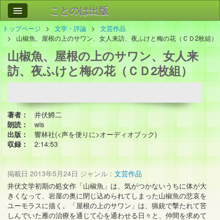
ことのは出版
トップページ
文学・評論
文芸作品
作品
事業案内
山椒魚、屋根の上のサワン、女人来訪、夜ふけと梅の花（ＣＤ2枚組）
山椒魚、屋根の上のサワン、女人来
会社情報
訪、夜ふけと梅の花（ＣＤ2枚組）
お問い合わせ
検索
著者：
井伏鱒二
朗読：
wis
出版：
響林社(<声を便りに>オーディオブック)
収録：
2:14:53
掲載日
2013年5月24日
ジャンル：
文芸作品
井伏文学初期の処女作「山椒魚」は、気がつかないうちに体が大
きくなって、岩屋の奥に閉じ込められてしまった山椒魚の悲哀を
ユーモラスに描く。「屋根の上のサワン」は、猟銃で撃たれて苦
しんでいた雁の治療を通じて心を通わせる日々と、仲間を求めて