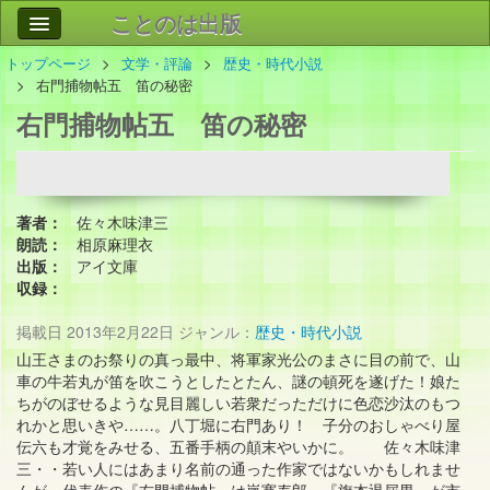
ことのは出版
トップページ
文学・評論
歴史・時代小説
作品
事業案内
右門捕物帖五 笛の秘密
右門捕物帖五 笛の秘密
会社情報
お問い合わせ
検索
著者：
佐々木味津三
朗読：
相原麻理衣
出版：
アイ文庫
収録：
掲載日
2013年2月22日
ジャンル：
歴史・時代小説
山王さまのお祭りの真っ最中、将軍家光公のまさに目の前で、山
車の牛若丸が笛を吹こうとしたとたん、謎の頓死を遂げた！娘た
ちがのぼせるような見目麗しい若衆だっただけに色恋沙汰のもつ
れかと思いきや……。八丁堀に右門あり！ 子分のおしゃべり屋
伝六も才覚をみせる、五番手柄の顛末やいかに。 佐々木味津
三・・若い人にはあまり名前の通った作家ではないかもしれませ