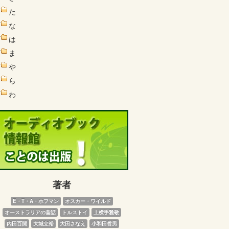
た
な
は
ま
や
ら
わ
著者
E・T・A・ホフマン
オスカー・ワイルド
オーストラリアの昔話
トルストイ
上横手雅敬
内田百閒
大城立裕
大田さなえ
小和田哲男