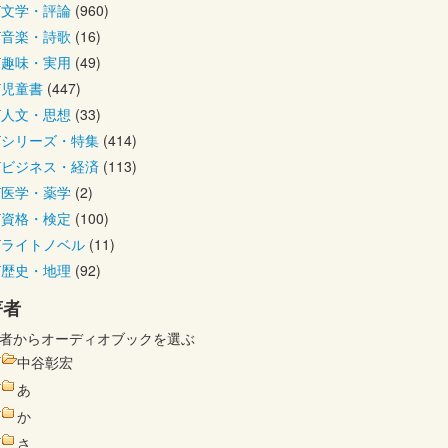
文学・評論
(960)
音楽・詩歌
(16)
趣味・実用
(49)
児童書
(447)
人文・思想
(33)
シリーズ・特集
(414)
ビジネス・経済
(113)
医学・薬学
(2)
資格・検定
(100)
ライトノベル
(11)
歴史・地理
(92)
著者
者からオーディオブックを選ぶ
中谷彰宏
あ
か
さ