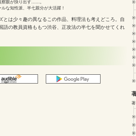
観察眼が抉り出す……。
ールな知性派、半七親分が大活躍！
ズとは少々趣の異なるこの作品、料理法も考えどころ。自
国語の教員資格ももつ渋谷、正攻法の半七を聞かせてくれ
著