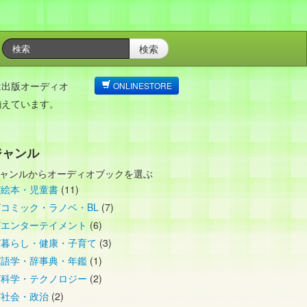
検索
は出版オーディオ
ONLINESTORE
揃えています。
ジャンル
ャンルからオーディオブックを選ぶ
絵本・児童書
(11)
コミック・ラノベ・BL
(7)
エンターテイメント
(6)
暮らし・健康・子育て
(3)
語学・辞事典・年鑑
(1)
科学・テクノロジー
(2)
社会・政治
(2)