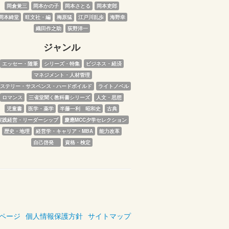
岡倉覚三
岡本かの子
岡本さとる
岡本吏郎
岡本綺堂
旺文社・編
梅原猛
江戸川乱歩
海野幸
織田作之助
荻野洋一
ジャンル
エッセー・随筆
シリーズ・特集
ビジネス・経済
マネジメント・人材管理
ステリー・サスペンス・ハードボイルド
ライトノベル
ロマンス
三省堂聞く教科書シリーズ
人文・思想
児童書
医学・薬学
半藤一利　昭和史
古典
実践経営・リーダーシップ
慶應MCC夕学セレクション
歴史・地理
経営学・キャリア・MBA
能力改革
自己啓発　
資格・検定
ページ
個人情報保護方針
サイトマップ