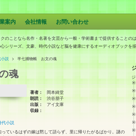
業案内
会社情報
お問い合わせ
版
ックのことなら名作・名著を文芸から一般・学術書まで提供することの
の心シリーズ、文豪、時代小説など脳を健康にするオーディオブックを
代小説
半七捕物帳 お文の魂
文の魂
ジ
著者：
岡本綺堂
朗読：
渋谷朋子
出版：
アイ文庫
収録：
時代小説
知っているはずの嫁は黙して語らず、里に帰りたがるばかり。謎の