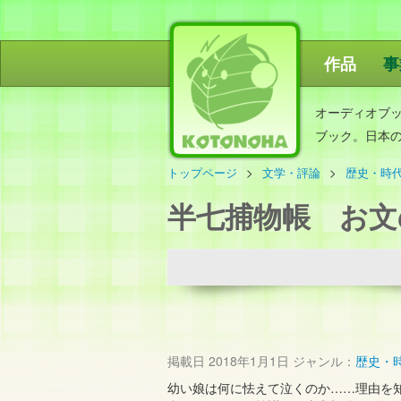
作品
事
ことのは出
オーディオブ
ブック。日本
トップページ
文学・評論
歴史・時
半七捕物帳 お
掲載日
2018年1月1日
ジャンル：
歴史・
幼い娘は何に怯えて泣くのか……理由を