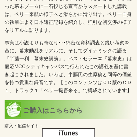
った幕末ブームに一石投じる宣言からスタートした講義
は、ペリー来航の様子へと滑らかに滑り出す。ペリー自身
の執筆による日本遠征記録を紹介し、強引な初交渉の様子
をリアルに語ります。
事実は小説よりも奇なり･･･綿密な資料調査と鋭い考察を
基に、幕末動乱をリアルに、そしてダイナミックに語る
『半藤一利 幕末史講義』。ベストセラー本『幕末史』は
慶応MCCシティキャンパスで行われたこの講義を基に書
き起こされました。いわば、半藤氏の生原稿と同等の価値
を持つ貴重な録音です。【このコンテンツはＣＤ版のＣＤ
１、トラック１「ペリー提督来る」で構成されています】
ご購入はこちらから
購入・配信サイト：