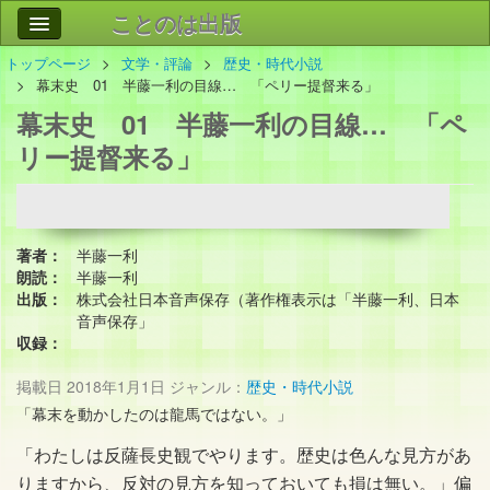
ことのは出版
トップページ
文学・評論
歴史・時代小説
作品
事業案内
幕末史 01 半藤一利の目線… 「ペリー提督来る」
幕末史 01 半藤一利の目線… 「ペ
会社情報
リー提督来る」
お問い合わせ
検索
著者：
半藤一利
朗読：
半藤一利
出版：
株式会社日本音声保存（著作権表示は「半藤一利、日本
音声保存」
収録：
掲載日
2018年1月1日
ジャンル：
歴史・時代小説
「幕末を動かしたのは龍馬ではない。」
「わたしは反薩長史観でやります。歴史は色んな見方があ
りますから、反対の見方を知っておいても損は無い。」偏