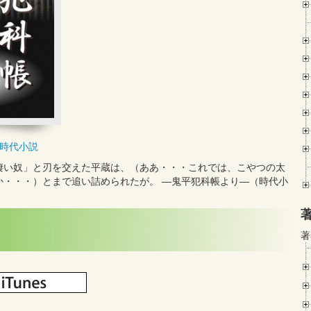
時代小説
凄い奴」と刃を交えた平蔵は、（ああ・・・これでは、こやつの太
か・・・）とまで追い詰められたが。 ―鬼平犯科帳より―（時代小
著