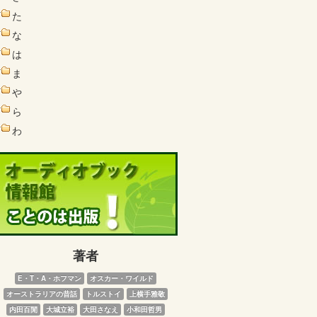
た
な
は
ま
や
ら
わ
著者
E・T・A・ホフマン
オスカー・ワイルド
オーストラリアの昔話
トルストイ
上横手雅敬
内田百閒
大城立裕
大田さなえ
小和田哲男