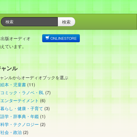
検索
は出版オーディオ
ONLINESTORE
揃えています。
ジャンル
ャンルからオーディオブックを選ぶ
絵本・児童書
(11)
コミック・ラノベ・BL
(7)
エンターテイメント
(6)
暮らし・健康・子育て
(3)
語学・辞事典・年鑑
(1)
科学・テクノロジー
(2)
社会・政治
(2)