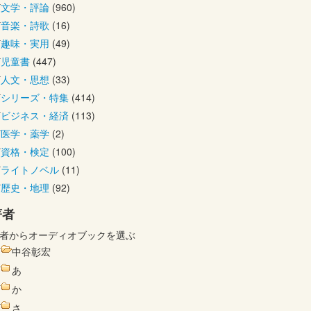
文学・評論
(960)
音楽・詩歌
(16)
趣味・実用
(49)
児童書
(447)
人文・思想
(33)
シリーズ・特集
(414)
ビジネス・経済
(113)
医学・薬学
(2)
資格・検定
(100)
ライトノベル
(11)
歴史・地理
(92)
著者
者からオーディオブックを選ぶ
中谷彰宏
あ
か
さ