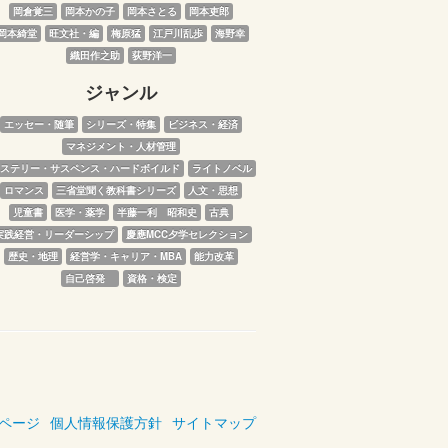
岡倉覚三
岡本かの子
岡本さとる
岡本吏郎
岡本綺堂
旺文社・編
梅原猛
江戸川乱歩
海野幸
織田作之助
荻野洋一
ジャンル
エッセー・随筆
シリーズ・特集
ビジネス・経済
マネジメント・人材管理
ステリー・サスペンス・ハードボイルド
ライトノベル
ロマンス
三省堂聞く教科書シリーズ
人文・思想
児童書
医学・薬学
半藤一利　昭和史
古典
実践経営・リーダーシップ
慶應MCC夕学セレクション
歴史・地理
経営学・キャリア・MBA
能力改革
自己啓発　
資格・検定
ページ
個人情報保護方針
サイトマップ