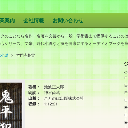
業案内
会社情報
お問い合わせ
版
ックのことなら名作・名著を文芸から一般・学術書まで提供することの
の心シリーズ、文豪、時代小説など脳を健康にするオーディオブックを
代小説
本門寺暮雪
ジ
著者：
池波正太郎
朗読：
神谷尚武
出版：
ことのは出版株式会社
収録：
1:12:21