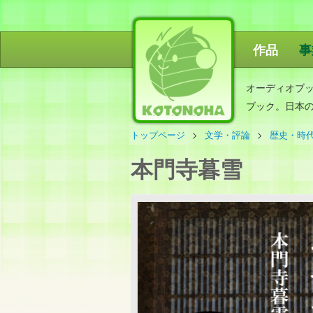
作品
事
ことのは出
オーディオブ
ブック。日本
トップページ
文学・評論
歴史・時
本門寺暮雪