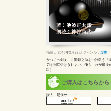
掲載日
2018年2月22日
ジャンル：
歴史・
かつての剣友、井関録之助をつけ狙う「
刀を到底受けきれまい。俺もこれが最後
説）
ご購入はこちらから
購入・配信サイト：