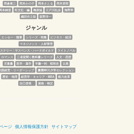
岡倉覚三
岡本かの子
岡本さとる
岡本吏郎
岡本綺堂
旺文社・編
梅原猛
江戸川乱歩
海野幸
織田作之助
荻野洋一
ジャンル
エッセー・随筆
シリーズ・特集
ビジネス・経済
マネジメント・人材管理
ステリー・サスペンス・ハードボイルド
ライトノベル
ロマンス
三省堂聞く教科書シリーズ
人文・思想
児童書
医学・薬学
半藤一利　昭和史
古典
実践経営・リーダーシップ
慶應MCC夕学セレクション
歴史・地理
経営学・キャリア・MBA
能力改革
自己啓発　
資格・検定
ページ
個人情報保護方針
サイトマップ