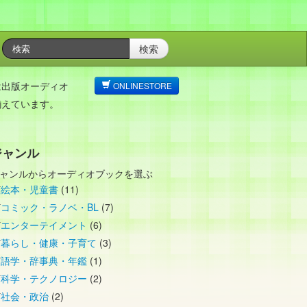
検索
は出版オーディオ
ONLINESTORE
揃えています。
ジャンル
ャンルからオーディオブックを選ぶ
絵本・児童書
(11)
コミック・ラノベ・BL
(7)
エンターテイメント
(6)
暮らし・健康・子育て
(3)
語学・辞事典・年鑑
(1)
科学・テクノロジー
(2)
社会・政治
(2)