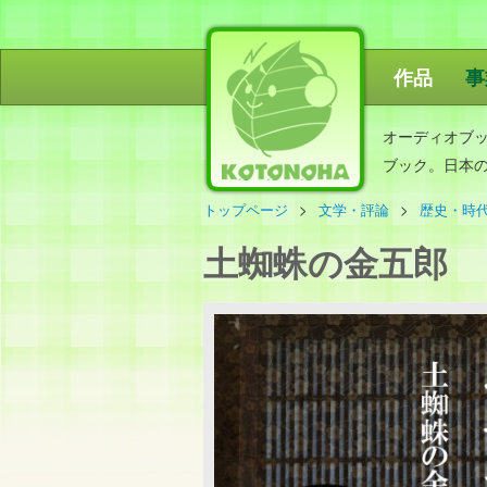
作品
事
ことのは出
オーディオブ
ブック。日本
トップページ
文学・評論
歴史・時
土蜘蛛の金五郎