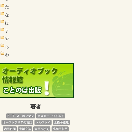
た
な
は
ま
や
ら
わ
著者
E・T・A・ホフマン
オスカー・ワイルド
オーストラリアの昔話
トルストイ
上横手雅敬
内田百閒
大城立裕
大田さなえ
小和田哲男