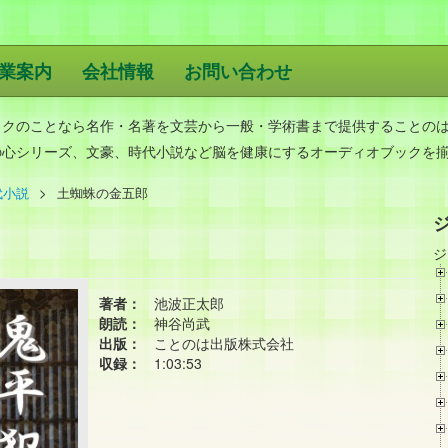
業案内
会社情報
お問い合わせ
版
ックのことなら名作・名著を文芸から一般・学術書まで提供することの
の心シリーズ、文豪、時代小説など脳を健康にするオーディオブックを
代小説
土蜘蛛の金五郎
ジ
著者：
池波正太郎
朗読：
神谷尚武
出版：
ことのは出版株式会社
収録：
1:03:53