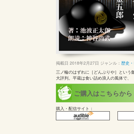
掲載日
2018年2月27日
ジャンル：
歴史・
三ノ輪のはずれに［どんぶりや］という
大評判。平蔵は食い詰め浪人の風体で、
ご購入はこちらから
購入・配信サイト：