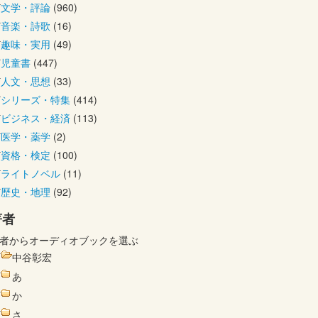
文学・評論
(960)
音楽・詩歌
(16)
趣味・実用
(49)
児童書
(447)
人文・思想
(33)
シリーズ・特集
(414)
ビジネス・経済
(113)
医学・薬学
(2)
資格・検定
(100)
ライトノベル
(11)
歴史・地理
(92)
著者
者からオーディオブックを選ぶ
中谷彰宏
あ
か
さ