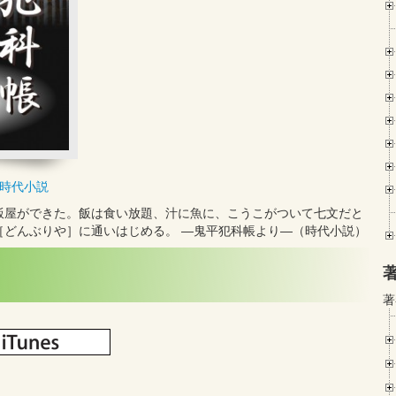
時代小説
飯屋ができた。飯は食い放題、汁に魚に、こうこがついて七文だと
［どんぶりや］に通いはじめる。 ―鬼平犯科帳より―（時代小説）
著