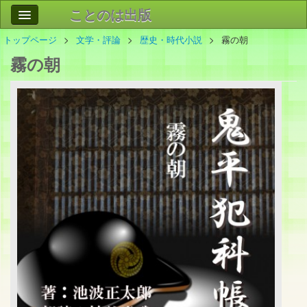
ことのは出版
トップページ
文学・評論
歴史・時代小説
霧の朝
作品
事業案内
霧の朝
会社情報
お問い合わせ
検索