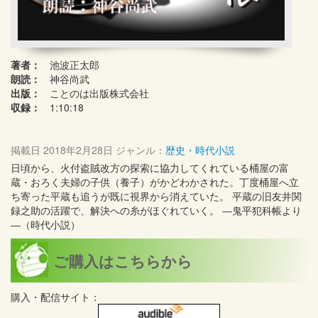
著者：
池波正太郎
朗読：
神谷尚武
出版：
ことのは出版株式会社
収録：
1:10:18
掲載日
2018年2月28日
ジャンル：
歴史・時代小説
日頃から、火付盗賊改方の探索に協力してくれている桶屋の富
蔵・おろく夫婦の子供（養子）がかどわかされた。丁度桶屋へ立
ち寄った平蔵も追うが既に視界から消えていた。 平蔵の旧友井関
録之助の活躍で、解決への糸がほぐれていく。 ―鬼平犯科帳より
―（時代小説）
ご購入はこちらから
購入・配信サイト：