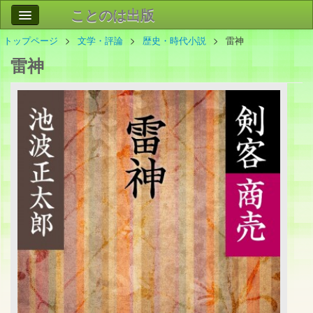
ことのは出版
トップページ
文学・評論
歴史・時代小説
雷神
作品
事業案内
雷神
会社情報
お問い合わせ
検索