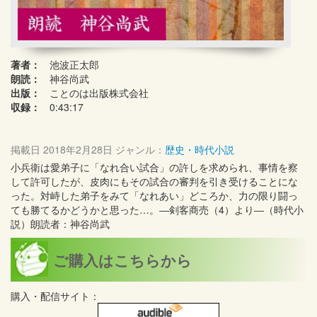
著者：
池波正太郎
朗読：
神谷尚武
出版：
ことのは出版株式会社
収録：
0:43:17
掲載日
2018年2月28日
ジャンル：
歴史・時代小説
小兵衛は愛弟子に「なれ合い試合」の許しを求められ、事情を察
して許可したが、皮肉にもその試合の審判を引き受けることにな
った。対峙した弟子をみて「なれあい」どころか、力の限り闘っ
ても勝てるかどうかと思った…。―剣客商売（4）より―（時代小
説）朗読者：神谷尚武
ご購入はこちらから
購入・配信サイト：