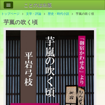
ことのは出版
トップページ
文学・評論
歴史・時代小説
芋嵐の吹く頃
作品
事業案内
芋嵐の吹く頃
会社情報
お問い合わせ
検索