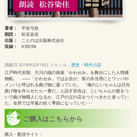
著者：
平岩弓枝
朗読：
松谷染佳
出版：
ことのは出版株式会社
収録：
0:59:59
掲載日
2018年2月19日
ジャンル：
歴史・時代小説
江戸時代末期、大川の端の旅籠「かわせみ」を舞台にした人情捕
物帖。 ——「かわせみ」ではお吉が、客の弁当用にとワッパや
メンパと呼ばれる曲げ物に凝っていた。 「俺のじいちゃんは日光
曲げ物を作らせたら一番だ」と話す弥吉は、じいちゃんの後をつ
いで曲げ物職人になるか、江戸の父の店をつぐべきかと迷ってい
た。在所では芋嵐の吹く季節になっていた･･･
ご購入はこちらから
購入・配信サイト：