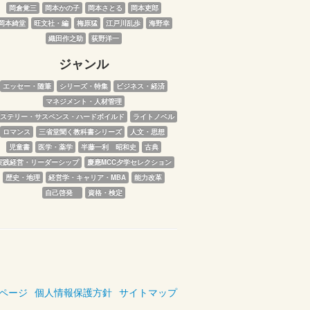
岡倉覚三
岡本かの子
岡本さとる
岡本吏郎
岡本綺堂
旺文社・編
梅原猛
江戸川乱歩
海野幸
織田作之助
荻野洋一
ジャンル
エッセー・随筆
シリーズ・特集
ビジネス・経済
マネジメント・人材管理
ステリー・サスペンス・ハードボイルド
ライトノベル
ロマンス
三省堂聞く教科書シリーズ
人文・思想
児童書
医学・薬学
半藤一利　昭和史
古典
実践経営・リーダーシップ
慶應MCC夕学セレクション
歴史・地理
経営学・キャリア・MBA
能力改革
自己啓発　
資格・検定
ページ
個人情報保護方針
サイトマップ