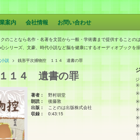
業案内
会社情報
お問い合わせ
版
ックのことなら名作・名著を文芸から一般・学術書まで提供することの
の心シリーズ、文豪、時代小説など脳を健康にするオーディオブックを
代小説
銭形平次捕物控 １１４ 遺書の罪
１１４ 遺書の罪
ジ
著者：
野村胡堂
朗読：
後藤敦
出版：
ことのは出版株式会社
収録：
0:43:15