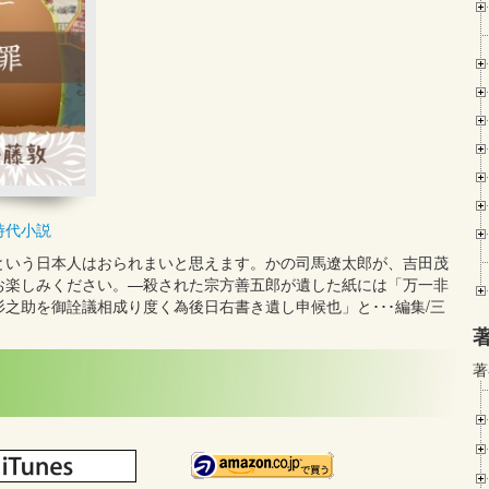
時代小説
という日本人はおられまいと思えます。かの司馬遼太郎が、吉田茂
お楽しみください。—殺された宗方善五郎が遺した紙には「万一非
之助を御詮議相成り度く為後日右書き遺し申候也」と･･･編集/三
著