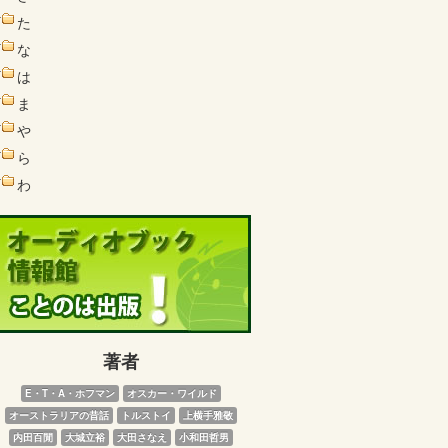
た
な
は
ま
や
ら
わ
著者
E・T・A・ホフマン
オスカー・ワイルド
オーストラリアの昔話
トルストイ
上横手雅敬
内田百閒
大城立裕
大田さなえ
小和田哲男