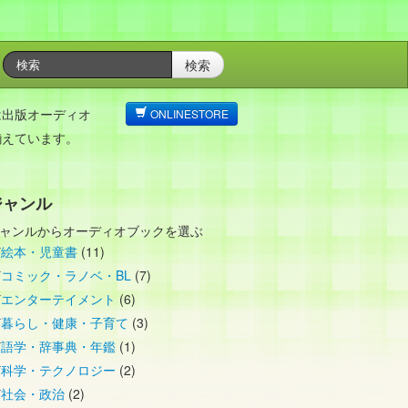
検索
は出版オーディオ
ONLINESTORE
揃えています。
ジャンル
ャンルからオーディオブックを選ぶ
絵本・児童書
(11)
コミック・ラノベ・BL
(7)
エンターテイメント
(6)
暮らし・健康・子育て
(3)
語学・辞事典・年鑑
(1)
科学・テクノロジー
(2)
社会・政治
(2)