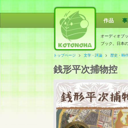
作品
事
ことのは出
オーディオブ
ブック。日本
トップページ
文学・評論
歴史・時
銭形平次捕物控 