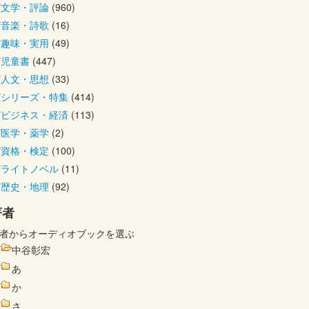
文学・評論
(960)
音楽・詩歌
(16)
趣味・実用
(49)
児童書
(447)
人文・思想
(33)
シリーズ・特集
(414)
ビジネス・経済
(113)
医学・薬学
(2)
資格・検定
(100)
ライトノベル
(11)
歴史・地理
(92)
著者
者からオーディオブックを選ぶ
中谷彰宏
あ
か
さ