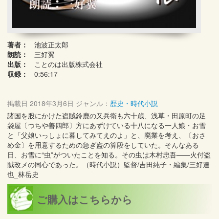
著者：
池波正太郎
朗読：
三好翼
出版：
ことのは出版株式会社
収録：
0:56:17
掲載日
2018年3月6日
ジャンル：
歴史・時代小説
諸国を股にかけた盗賊鈴鹿の又兵衛も六十歳、浅草・田原町の足
袋屋〔つちや善四郎〕方にあずけている十八になる一人娘・お雪
と「父娘いっしょに暮してみてえのよ」と、廃業を考え、〔おさ
め金〕を用意するための急ぎ盗の算段をしていた。そんなある
日、お雪に“虫”がついたことを知る。その虫は木村忠吾——火付盗
賊改メの同心であった。（時代小説）監督/吉田純子・編集/三好達
也_林岳史
ご購入はこちらから