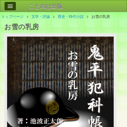
ことのは出版
トップページ
文学・評論
歴史・時代小説
お雪の乳房
作品
事業案内
お雪の乳房
会社情報
お問い合わせ
検索