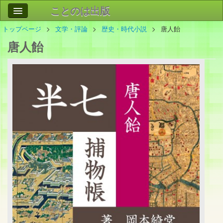
ことのは出版
トップページ
文学・評論
歴史・時代小説
唐人飴
作品
事業案内
唐人飴
会社情報
お問い合わせ
検索