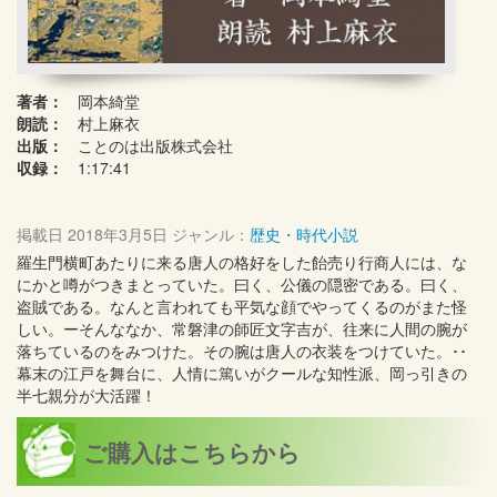
著者：
岡本綺堂
朗読：
村上麻衣
出版：
ことのは出版株式会社
収録：
1:17:41
掲載日
2018年3月5日
ジャンル：
歴史・時代小説
羅生門横町あたりに来る唐人の格好をした飴売り行商人には、な
にかと噂がつきまとっていた。曰く、公儀の隠密である。曰く、
盗賊である。なんと言われても平気な顔でやってくるのがまた怪
しい。ーそんななか、常磐津の師匠文字吉が、往来に人間の腕が
落ちているのをみつけた。その腕は唐人の衣装をつけていた。･･
幕末の江戸を舞台に、人情に篤いがクールな知性派、岡っ引きの
半七親分が大活躍！
ご購入はこちらから