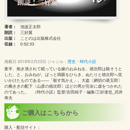
著者：
池波正太郎
朗読：
三好翼
出版：
ことのは出版株式会社
収録：
0:52:33
掲載日
2018年2月23日
ジャンル：
歴史・時代小説
夜半、抱き潰されて眠っている嫁のおみねを、徳次郎は殺そうと
した。と、おみねが、ぱっと両眼をひらき、ぬたりと徳次郎へ笑
いかけたものである――「殺す気かえ」。大盗〔網切の甚五郎〕
の腕ききの配下〔山彦の徳次郎〕ほどの男が完全に虚をつかれた
のであった。 （時代小説）監督/吉田純子・編集/三好達也_武井
寿夫
ご購入はこちらから
購入・配信サイト：