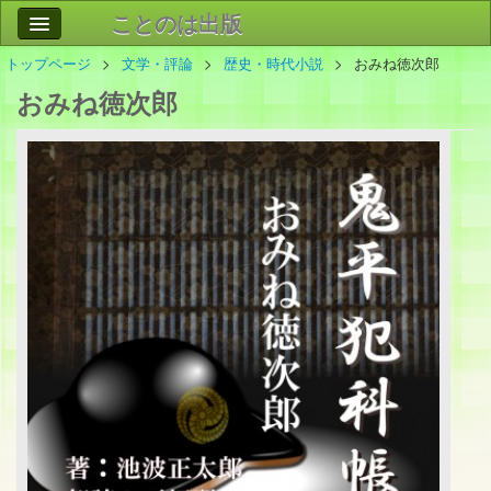
ことのは出版
トップページ
文学・評論
歴史・時代小説
おみね徳次郎
作品
事業案内
おみね徳次郎
会社情報
お問い合わせ
検索