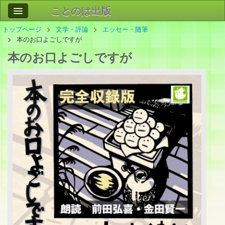
ことのは出版
トップページ
文学・評論
エッセー・随筆
作品
事業案内
本のお口よごしですが
本のお口よごしですが
会社情報
お問い合わせ
検索