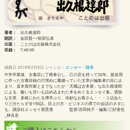
著者：
出久根達郎
朗読：
金田賢一/前田弘喜
出版：
ことのは出版株式会社
収録：
7:46:05
掲載日
2018年2月8日
ジャンル：
エッセー・随筆
中学卒業後、古書店に丁稚奉公し、己の店を持って32年。販促用
に作った古書目録の穴埋めに書綴っていた文章が編集者の目に止
まり、直木賞作家とまでなったが「天職は古本屋」な出久根達郎
による、酸いも甘いも詰め込まれた本をめぐるエッセイ集。洒脱
な文章、多岐にわたる博学ぶり、珍妙なお客さん・・・１話あた
り三分たらず全156話。目上の方・ビジネスの席での会話のネタに
も。講談社エッセイ賞受賞 監督/吉田純子・編集/三好達也
_林岳史
ご購入はこちらから