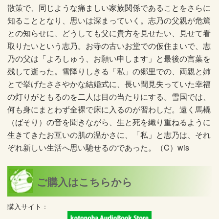
散策で、同じような痛ましい家族関係であることをさらに
知ることとなり、思いは深まっていく。志乃の父親が危篤
との知らせに、どうしても父に貴方を見せたい、見せて看
取りたいという志乃。お寺の古いお堂での仮住まいで、志
乃の父は「よろしゅう、お願い申します」と最後の言葉を
残して逝った。雪降りしきる「私」の郷里での、両親と姉
とで挙げたささやかな結婚式に、長い間見失っていた幸福
の灯りがともるのを二人は目の当たりにする。雪国では、
何も身にまとわず全裸で床に入るのが習わしだ。遠く馬橇
（ばそり）の音を聞きながら、生と死を織り重ねるように
生きてきたお互いの肌の温かさに、「私」と志乃は、それ
ぞれ新しい生活へ思い馳せるのであった。（C）wis
ご購入はこちらから
購入サイト：