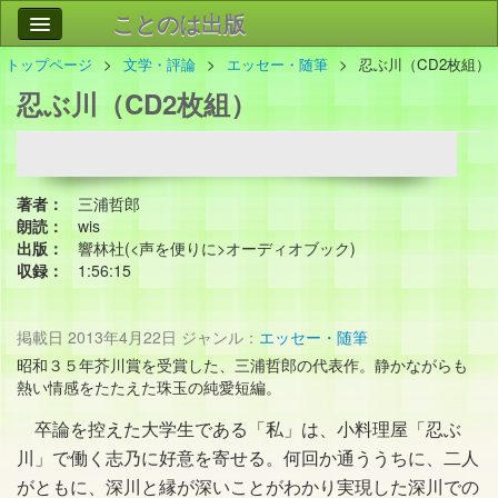
ことのは出版
トップページ
文学・評論
エッセー・随筆
忍ぶ川（CD2枚組）
作品
事業案内
忍ぶ川（CD2枚組）
会社情報
お問い合わせ
著者：
三浦哲郎
検索
朗読：
wis
出版：
響林社(<声を便りに>オーディオブック)
収録：
1:56:15
掲載日
2013年4月22日
ジャンル：
エッセー・随筆
昭和３５年芥川賞を受賞した、三浦哲郎の代表作。静かながらも
熱い情感をたたえた珠玉の純愛短編。
卒論を控えた大学生である「私」は、小料理屋「忍ぶ
川」で働く志乃に好意を寄せる。何回か通ううちに、二人
がともに、深川と縁が深いことがわかり実現した深川での