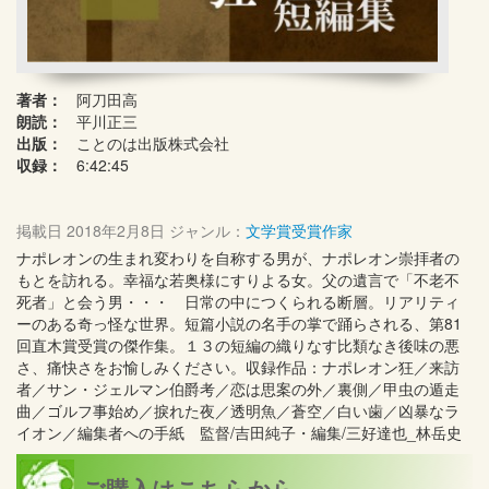
著者：
阿刀田高
朗読：
平川正三
出版：
ことのは出版株式会社
収録：
6:42:45
掲載日
2018年2月8日
ジャンル：
文学賞受賞作家
ナポレオンの生まれ変わりを自称する男が、ナポレオン崇拝者の
もとを訪れる。幸福な若奥様にすりよる女。父の遺言で「不老不
死者」と会う男・・・ 日常の中につくられる断層。リアリティ
ーのある奇っ怪な世界。短篇小説の名手の掌で踊らされる、第81
回直木賞受賞の傑作集。１３の短編の織りなす比類なき後味の悪
さ、痛快さをお愉しみください。収録作品：ナポレオン狂／来訪
者／サン・ジェルマン伯爵考／恋は思案の外／裏側／甲虫の遁走
曲／ゴルフ事始め／捩れた夜／透明魚／蒼空／白い歯／凶暴なラ
イオン／編集者への手紙 監督/吉田純子・編集/三好達也_林岳史
ご購入はこちらから