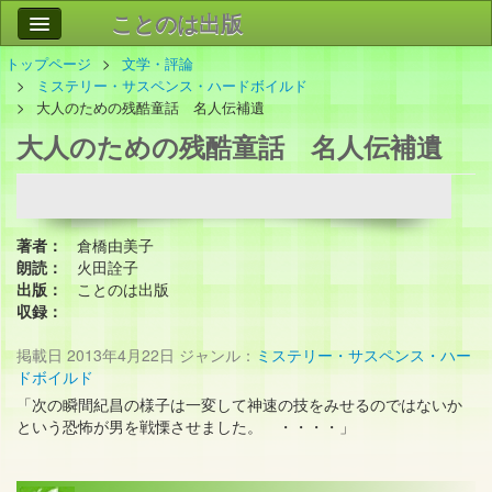
ことのは出版
トップページ
文学・評論
作品
事業案内
ミステリー・サスペンス・ハードボイルド
大人のための残酷童話 名人伝補遺
会社情報
大人のための残酷童話 名人伝補遺
お問い合わせ
検索
著者：
倉橋由美子
朗読：
火田詮子
出版：
ことのは出版
収録：
掲載日
2013年4月22日
ジャンル：
ミステリー・サスペンス・ハー
ドボイルド
「次の瞬間紀昌の様子は一変して神速の技をみせるのではないか
という恐怖が男を戦慄させました。 ・・・・」