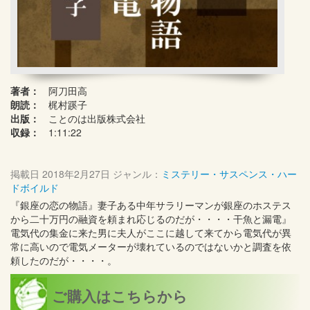
著者：
阿刀田高
朗読：
梶村蹊子
出版：
ことのは出版株式会社
収録：
1:11:22
掲載日
2018年2月27日
ジャンル：
ミステリー・サスペンス・ハー
ドボイルド
『銀座の恋の物語』妻子ある中年サラリーマンが銀座のホステス
から二十万円の融資を頼まれ応じるのだが・・・・干魚と漏電』
電気代の集金に来た男に夫人がここに越して来てから電気代が異
常に高いので電気メーターが壊れているのではないかと調査を依
頼したのだが・・・・。
ご購入はこちらから