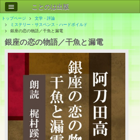
ことのは出版
トップページ
文学・評論
作品
事業案内
ミステリー・サスペンス・ハードボイルド
銀座の恋の物語／干魚と漏電
会社情報
銀座の恋の物語／干魚と漏電
お問い合わせ
検索