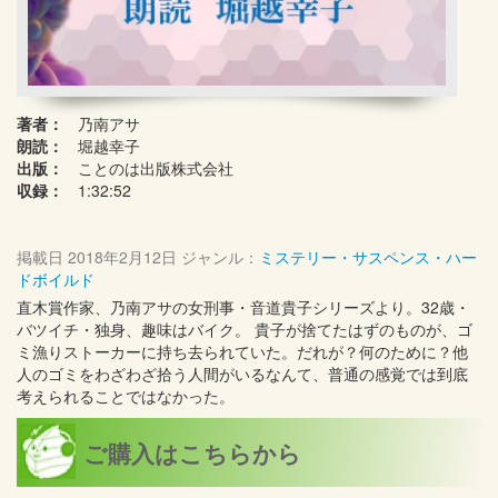
著者：
乃南アサ
朗読：
堀越幸子
出版：
ことのは出版株式会社
収録：
1:32:52
掲載日
2018年2月12日
ジャンル：
ミステリー・サスペンス・ハー
ドボイルド
直木賞作家、乃南アサの女刑事・音道貴子シリーズより。32歳・
バツイチ・独身、趣味はバイク。 貴子が捨てたはずのものが、ゴ
ミ漁りストーカーに持ち去られていた。だれが？何のために？他
人のゴミをわざわざ拾う人間がいるなんて、普通の感覚では到底
考えられることではなかった。
ご購入はこちらから