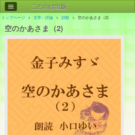
ことのは出版
トップページ
文学・評論
詩歌
空のかあさま（2)
作品
事業案内
空のかあさま（2)
会社情報
お問い合わせ
検索