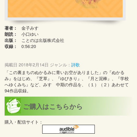
著者：
金子みすゞ
朗読：
小口ゆい
出版：
ことのは出版株式会社
収録：
0:56:20
掲載日
2018年2月14日
ジャンル：
詩歌
「この裏まちのぬかるみに青いお空がありました」の『ぬかる
み』をはじめ、『芝草』、『ゆびきり』、『月と泥棒』、『学校
へゆくみち』など、みすゞ中期の作品を、（１）（２）あわせて
94作品収録。
ご購入はこちらから
購入・配信サイト：