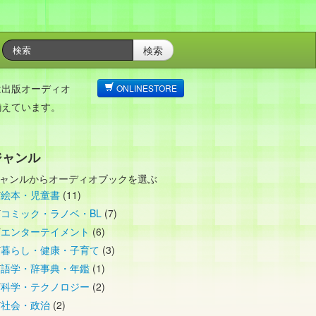
検索
は出版オーディオ
ONLINESTORE
揃えています。
ジャンル
ャンルからオーディオブックを選ぶ
絵本・児童書
(11)
コミック・ラノベ・BL
(7)
エンターテイメント
(6)
暮らし・健康・子育て
(3)
語学・辞事典・年鑑
(1)
科学・テクノロジー
(2)
社会・政治
(2)