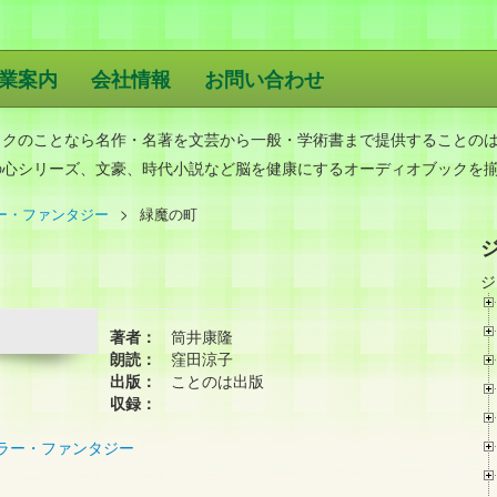
業案内
会社情報
お問い合わせ
版
ックのことなら名作・名著を文芸から一般・学術書まで提供することの
の心シリーズ、文豪、時代小説など脳を健康にするオーディオブックを
ー・ファンタジー
緑魔の町
ジ
著者：
筒井康隆
朗読：
窪田涼子
出版：
ことのは出版
収録：
ホラー・ファンタジー