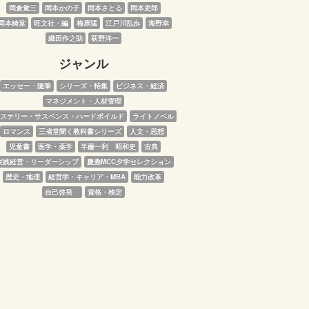
岡倉覚三
岡本かの子
岡本さとる
岡本吏郎
岡本綺堂
旺文社・編
梅原猛
江戸川乱歩
海野幸
織田作之助
荻野洋一
ジャンル
エッセー・随筆
シリーズ・特集
ビジネス・経済
マネジメント・人材管理
ステリー・サスペンス・ハードボイルド
ライトノベル
ロマンス
三省堂聞く教科書シリーズ
人文・思想
児童書
医学・薬学
半藤一利　昭和史
古典
実践経営・リーダーシップ
慶應MCC夕学セレクション
歴史・地理
経営学・キャリア・MBA
能力改革
自己啓発　
資格・検定