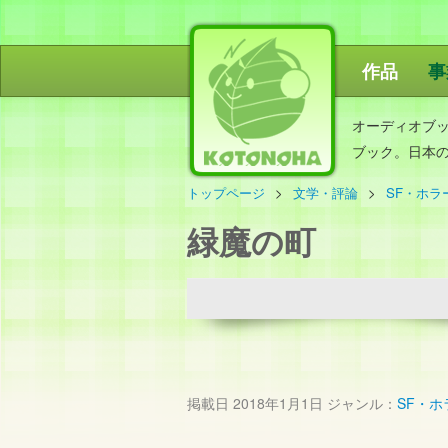
作品
事
ことのは出
オーディオブ
ブック。日本
トップページ
文学・評論
SF・ホラ
緑魔の町
掲載日
2018年1月1日
ジャンル：
SF・