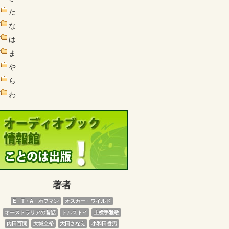
た
な
は
ま
や
ら
わ
著者
E・T・A・ホフマン
オスカー・ワイルド
オーストラリアの昔話
トルストイ
上横手雅敬
内田百閒
大城立裕
大田さなえ
小和田哲男