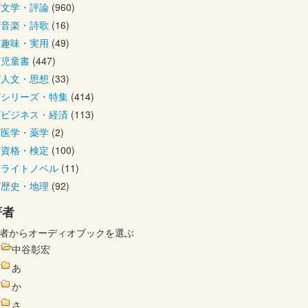
文学・評論
(960)
音楽・詩歌
(16)
趣味・実用
(49)
児童書
(447)
人文・思想
(33)
シリーズ・特集
(414)
ビジネス・経済
(113)
医学・薬学
(2)
資格・検定
(100)
ライトノベル
(11)
歴史・地理
(92)
著者
者からオーディオブックを選ぶ
中谷彰宏
あ
か
さ