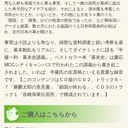
秀な人材を発掘できた事も事実。そして一般の庶民が幕府に提出
した奇天烈なアイデアを紹介。それによると、潜水艦を考案した
市民がいたとか、いないとか。その他にも大名５４藩のうち、
「開国」と「攘夷」がどの程度の割合であったか、など興味深い
データも披露。数カ月にわたる協議のうえ日米和親条約が結ば
れ、近代日本の幕が開ける。
事実は小説よりも奇なり。綿密な資料調査と鋭い考察を基
に、幕末動乱をリアルに、そしてダイナミックに語る『半
藤一利 幕末史講義』。ベストセラー本『幕末史』は慶応
MCCシティキャンパスで行われたこの講義から書き起こ
されました。いわば、半藤氏の生原稿といえる貴重な録音
です。【このコンテンツはＣＤ版のＣＤ２、トラック６～
７「勝麟太郎の意見書」「鎖国が終わる」、ＣＤ３のトラ
ック１「長崎海軍伝習所」で構成されています。】
ご購入はこちらから