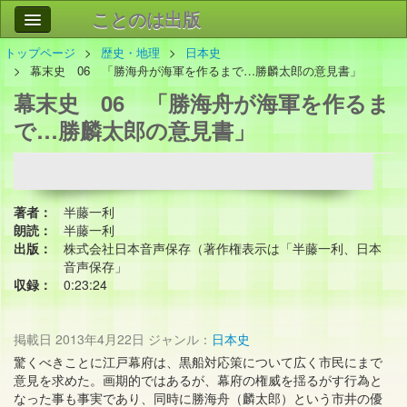
ことのは出版
トップページ
歴史・地理
日本史
作品
事業案内
幕末史 06 「勝海舟が海軍を作るまで…勝麟太郎の意見書」
幕末史 06 「勝海舟が海軍を作るま
会社情報
で…勝麟太郎の意見書」
お問い合わせ
検索
著者：
半藤一利
朗読：
半藤一利
出版：
株式会社日本音声保存（著作権表示は「半藤一利、日本
音声保存」
収録：
0:23:24
掲載日
2013年4月22日
ジャンル：
日本史
驚くべきことに江戸幕府は、黒船対応策について広く市民にまで
意見を求めた。画期的ではあるが、幕府の権威を揺るがす行為と
なった事も事実であり、同時に勝海舟（麟太郎）という市井の優