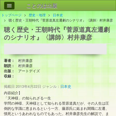
ことのは出版
トップページ
歴史・地理
日本史
作品
事業案内
聴く歴史・王朝時代『菅原道真左遷劇のシナリオ』〈講師〉村井康彦
聴く歴史・王朝時代『菅原道真左遷劇
会社情報
のシナリオ』〈講師〉村井康彦
お問い合わせ
検索
著者：
村井康彦
朗読：
村井康彦
出版：
アートデイズ
収録：
掲載日
2013年4月22日
ジャンル：
日本史
内容紹介】
「天神様」の知られざる一生
学問の神様、天神様として知られる菅原道真だが、その人生は圧
倒的な学識に恵まれるという一方、藤原氏に妬まれ閑職に左遷、
憤死というあわれなものでもあった。村井康彦先生の解説で、ま