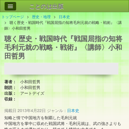
ことのは出版
トップページ
歴史・地理
日本史
作品
事業案内
聴く歴史・戦国時代『戦国屈指の知将毛利元就の戦略・戦術』〈講
師〉小和田哲男
会社情報
聴く歴史・戦国時代『戦国屈指の知将
お問い合わせ
毛利元就の戦略・戦術』〈講師〉小和
田哲男
検索
著者：
小和田哲男
朗読：
小和田哲男
出版：
アートデイズ
収録：
掲載日
2013年4月22日
ジャンル：
日本史
知略と情で中国地方を制覇した毛利元就
中国地方を掌中に収めた戦国武将・毛利元就は、武の強さよりも