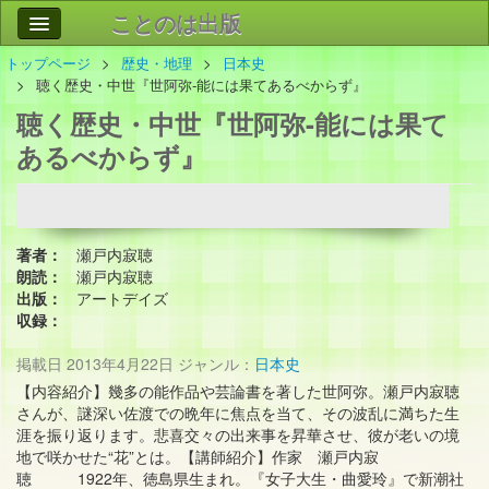
ことのは出版
トップページ
歴史・地理
日本史
作品
事業案内
聴く歴史・中世『世阿弥-能には果てあるべからず』
聴く歴史・中世『世阿弥-能には果て
会社情報
あるべからず』
お問い合わせ
検索
著者：
瀬戸内寂聴
朗読：
瀬戸内寂聴
出版：
アートデイズ
収録：
掲載日
2013年4月22日
ジャンル：
日本史
【内容紹介】 幾多の能作品や芸論書を著した世阿弥。瀬戸内寂聴
さんが、謎深い佐渡での晩年に焦点を当て、その波乱に満ちた生
涯を振り返ります。悲喜交々の出来事を昇華させ、彼が老いの境
地で咲かせた“花”とは。 【講師紹介】作家 瀬戸内寂
聴 1922年、徳島県生まれ。『女子大生・曲愛玲』で新潮社