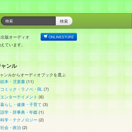
検索
は出版オーディオ
ONLINESTORE
揃えています。
ジャンル
ャンルからオーディオブックを選ぶ
絵本・児童書
(11)
コミック・ラノベ・BL
(7)
エンターテイメント
(6)
暮らし・健康・子育て
(3)
語学・辞事典・年鑑
(1)
科学・テクノロジー
(2)
社会・政治
(2)