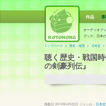
作品
事
ことのは出
オーディオブ
ブック。日本
トップページ
歴史・地理
日本史
聴く歴史・戦国時
の剣豪列伝』
掲載日
2013年4月22日
ジャンル：
日本史