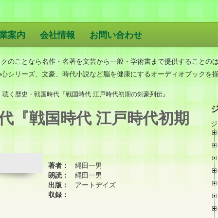
業案内
会社情報
お問い合わせ
版
ックのことなら名作・名著を文芸から一般・学術書まで提供することの
の心シリーズ、文豪、時代小説など脳を健康にするオーディオブックを
聴く歴史・戦国時代『戦国時代 江戸時代初期の剣豪列伝』
代『戦国時代 江戸時代初期
ジ
著者：
縄田一男
朗読：
縄田一男
出版：
アートデイズ
収録：