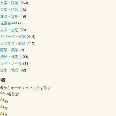
文学・評論
(960)
音楽・詩歌
(16)
趣味・実用
(49)
児童書
(447)
人文・思想
(33)
シリーズ・特集
(414)
ビジネス・経済
(113)
医学・薬学
(2)
資格・検定
(100)
ライトノベル
(11)
歴史・地理
(92)
著者
者からオーディオブックを選ぶ
中谷彰宏
あ
か
さ