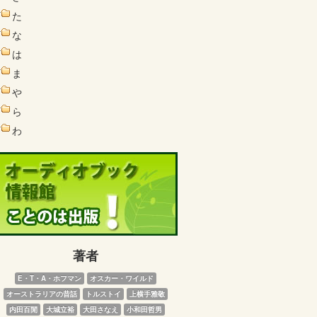
た
な
は
ま
や
ら
わ
著者
E・T・A・ホフマン
オスカー・ワイルド
オーストラリアの昔話
トルストイ
上横手雅敬
内田百閒
大城立裕
大田さなえ
小和田哲男