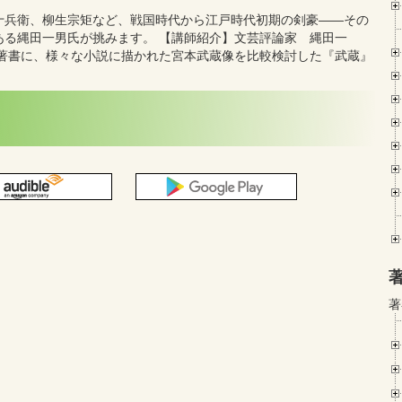
十兵衛、柳生宗矩など、戦国時代から江戸時代初期の剣豪――その
ある縄田一男氏が挑みます。 【講師紹介】文芸評論家 縄田一
に、様々な小説に描かれた宮本武蔵像を比較検討した『武蔵』
著