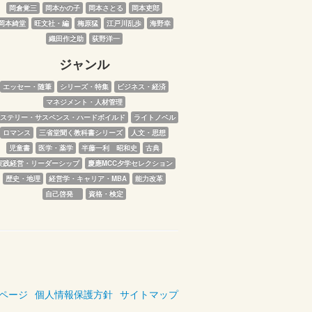
岡倉覚三
岡本かの子
岡本さとる
岡本吏郎
岡本綺堂
旺文社・編
梅原猛
江戸川乱歩
海野幸
織田作之助
荻野洋一
ジャンル
エッセー・随筆
シリーズ・特集
ビジネス・経済
マネジメント・人材管理
ステリー・サスペンス・ハードボイルド
ライトノベル
ロマンス
三省堂聞く教科書シリーズ
人文・思想
児童書
医学・薬学
半藤一利　昭和史
古典
実践経営・リーダーシップ
慶應MCC夕学セレクション
歴史・地理
経営学・キャリア・MBA
能力改革
自己啓発　
資格・検定
ページ
個人情報保護方針
サイトマップ