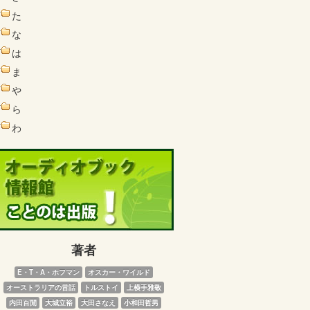
た
な
は
ま
や
ら
わ
著者
E・T・A・ホフマン
オスカー・ワイルド
オーストラリアの昔話
トルストイ
上横手雅敬
内田百閒
大城立裕
大田さなえ
小和田哲男