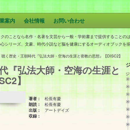
業案内
会社情報
お問い合わせ
版
ックのことなら名作・名著を文芸から一般・学術書まで提供することの
の心シリーズ、文豪、時代小説など脳を健康にするオーディオブックを
聴く歴史・王朝時代『弘法大師・空海の生涯と密教の思想』【DISC2】
代『弘法大師・空海の生涯と
ジ
SC2】
著者：
松長有慶
朗読：
松長有慶
出版：
アートデイズ
収録：