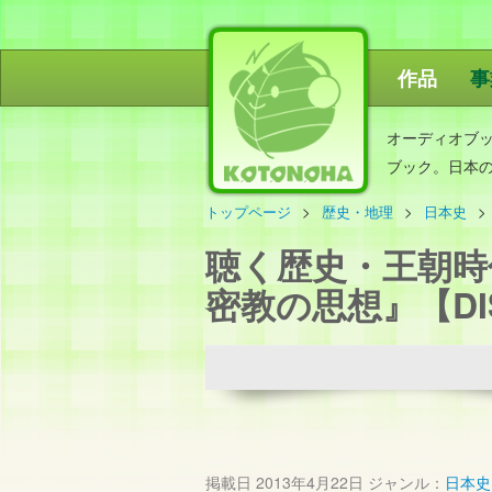
作品
事
ことのは出
オーディオブ
ブック。日本
トップページ
歴史・地理
日本史
聴く歴史・王朝時
密教の思想』【DI
掲載日
2013年4月22日
ジャンル：
日本史