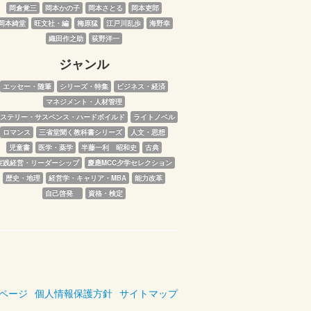
岡倉覚三
岡本かの子
岡本さとる
岡本吏郎
岡本綺堂
旺文社・編
梅原猛
江戸川乱歩
海野幸
織田作之助
荻野洋一
ジャンル
エッセー・随筆
シリーズ・特集
ビジネス・経済
マネジメント・人材管理
ステリー・サスペンス・ハードボイルド
ライトノベル
ロマンス
三省堂聞く教科書シリーズ
人文・思想
児童書
医学・薬学
半藤一利　昭和史
古典
実践経営・リーダーシップ
慶應MCC夕学セレクション
歴史・地理
経営学・キャリア・MBA
能力改革
自己啓発　
資格・検定
ページ
個人情報保護方針
サイトマップ