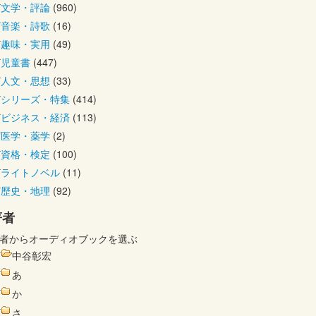
文学・評論
(960)
音楽・詩歌
(16)
趣味・実用
(49)
児童書
(447)
人文・思想
(33)
シリーズ・特集
(414)
ビジネス・経済
(113)
医学・薬学
(2)
資格・検定
(100)
ライトノベル
(11)
歴史・地理
(92)
著者
者からオーディオブックを選ぶ
中谷彰宏
あ
か
さ