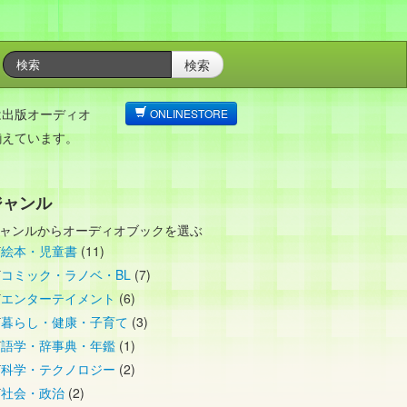
検索
は出版オーディオ
ONLINESTORE
揃えています。
ジャンル
ャンルからオーディオブックを選ぶ
絵本・児童書
(11)
コミック・ラノベ・BL
(7)
エンターテイメント
(6)
暮らし・健康・子育て
(3)
語学・辞事典・年鑑
(1)
科学・テクノロジー
(2)
社会・政治
(2)