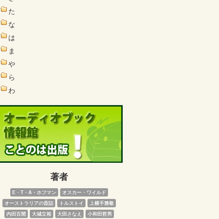
た
な
は
ま
や
ら
わ
著者
E・T・A・ホフマン
オスカー・ワイルド
オーストラリアの昔話
トルストイ
上横手雅敬
内田百閒
大城立裕
大田さなえ
小和田哲男