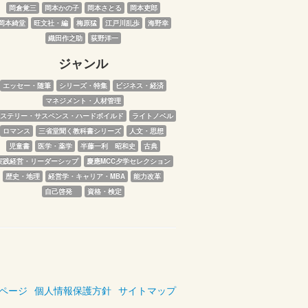
岡倉覚三
岡本かの子
岡本さとる
岡本吏郎
岡本綺堂
旺文社・編
梅原猛
江戸川乱歩
海野幸
織田作之助
荻野洋一
ジャンル
エッセー・随筆
シリーズ・特集
ビジネス・経済
マネジメント・人材管理
ステリー・サスペンス・ハードボイルド
ライトノベル
ロマンス
三省堂聞く教科書シリーズ
人文・思想
児童書
医学・薬学
半藤一利　昭和史
古典
実践経営・リーダーシップ
慶應MCC夕学セレクション
歴史・地理
経営学・キャリア・MBA
能力改革
自己啓発　
資格・検定
ページ
個人情報保護方針
サイトマップ