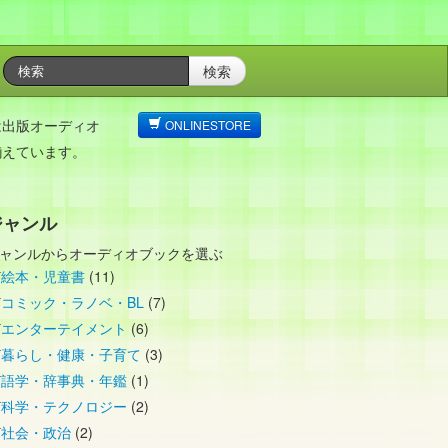
検索
は出版オーディオ
ONLINESTORE
揃えています。
ジャンル
ャンルからオーディオブックを選ぶ
絵本・児童書
(11)
コミック・ラノベ・BL
(7)
エンターテイメント
(6)
暮らし・健康・子育て
(3)
語学・辞事典・年鑑
(1)
科学・テクノロジー
(2)
社会・政治
(2)