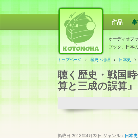
作品
事
ことのは出
オーディオブ
ブック。日本
トップページ
歴史・地理
日本史
聴く歴史・戦国時
算と三成の誤算』
掲載日
2013年4月22日
ジャンル：
日本史