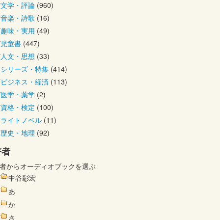
文学・評論
(960)
音楽・詩歌
(16)
趣味・実用
(49)
児童書
(447)
人文・思想
(33)
シリーズ・特集
(414)
ビジネス・経済
(113)
医学・薬学
(2)
資格・検定
(100)
ライトノベル
(11)
歴史・地理
(92)
著者
者からオーディオブックを選ぶ
中谷彰宏
あ
か
さ