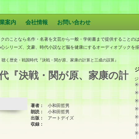
業案内
会社情報
お問い合わせ
版
ックのことなら名作・名著を文芸から一般・学術書まで提供することの
の心シリーズ、文豪、時代小説など脳を健康にするオーディオブックを
聴く歴史・戦国時代『決戦・関が原、家康の計算と三成の誤算』
代『決戦・関が原、家康の計
ジ
著者：
小和田哲男
朗読：
小和田哲男
出版：
アートデイズ
収録：