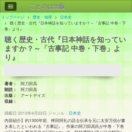
ことのは出版
トップページ
歴史・地理
日本史
作品
事業案内
聴く歴史・古代『日本神話を知っていますか？～「古事記 中巻・下
巻」より』
会社情報
聴く歴史・古代『日本神話を知ってい
お問い合わせ
ますか？～「古事記 中巻・下巻」よ
り』
検索
著者：
阿刀田高
朗読：
阿刀田高
出版：
アートデイズ
収録：
掲載日
2013年4月22日
ジャンル：
日本史
内容紹介】 約1300年前、稗田阿礼の語る伝承を元に太安万侶が書
き表したといわれる『古事記』。作家の阿刀田高氏が中巻・下巻