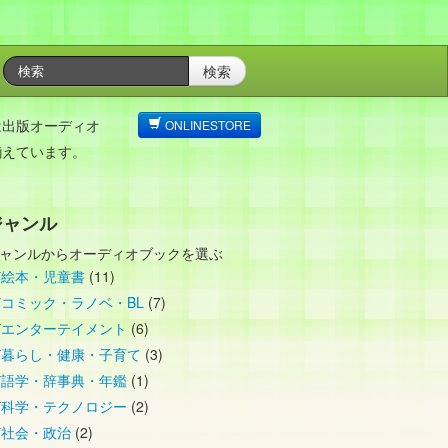
検索
は出版オーディオ
ONLINESTORE
揃えています。
ジャンル
ャンルからオーディオブックを選ぶ
絵本・児童書
(11)
コミック・ラノベ・BL
(7)
エンターテイメント
(6)
暮らし・健康・子育て
(3)
語学・辞事典・年鑑
(1)
科学・テクノロジー
(2)
社会・政治
(2)