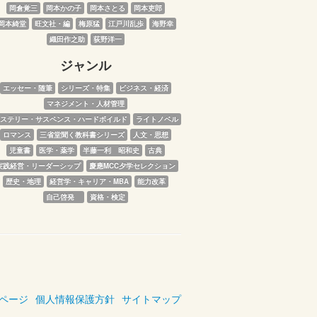
岡倉覚三
岡本かの子
岡本さとる
岡本吏郎
岡本綺堂
旺文社・編
梅原猛
江戸川乱歩
海野幸
織田作之助
荻野洋一
ジャンル
エッセー・随筆
シリーズ・特集
ビジネス・経済
マネジメント・人材管理
ステリー・サスペンス・ハードボイルド
ライトノベル
ロマンス
三省堂聞く教科書シリーズ
人文・思想
児童書
医学・薬学
半藤一利　昭和史
古典
実践経営・リーダーシップ
慶應MCC夕学セレクション
歴史・地理
経営学・キャリア・MBA
能力改革
自己啓発　
資格・検定
ページ
個人情報保護方針
サイトマップ