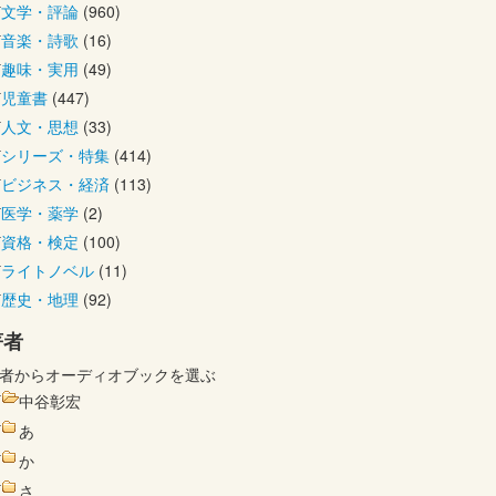
文学・評論
(960)
音楽・詩歌
(16)
趣味・実用
(49)
児童書
(447)
人文・思想
(33)
シリーズ・特集
(414)
ビジネス・経済
(113)
医学・薬学
(2)
資格・検定
(100)
ライトノベル
(11)
歴史・地理
(92)
著者
者からオーディオブックを選ぶ
中谷彰宏
あ
か
さ