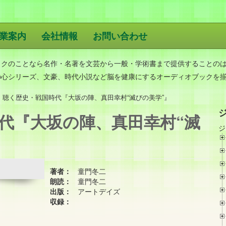
業案内
会社情報
お問い合わせ
版
ックのことなら名作・名著を文芸から一般・学術書まで提供することの
の心シリーズ、文豪、時代小説など脳を健康にするオーディオブックを
聴く歴史・戦国時代『大坂の陣、真田幸村“滅びの美学”』
代『大坂の陣、真田幸村“滅
ジ
著者：
童門冬二
朗読：
童門冬二
出版：
アートデイズ
収録：