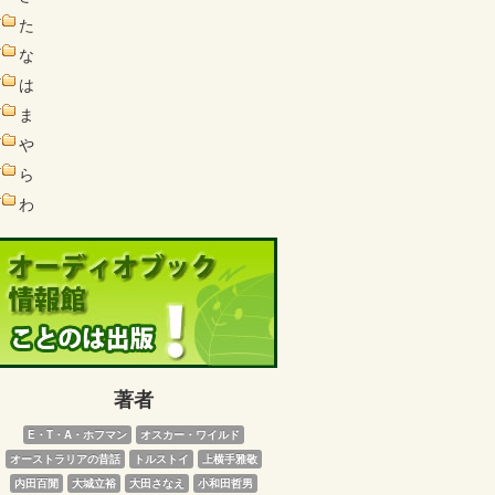
た
な
は
ま
や
ら
わ
著者
E・T・A・ホフマン
オスカー・ワイルド
オーストラリアの昔話
トルストイ
上横手雅敬
内田百閒
大城立裕
大田さなえ
小和田哲男