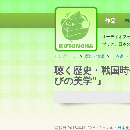
作品
事
ことのは出
オーディオブ
ブック。日本
トップページ
歴史・地理
日本史
聴く歴史・戦国時
びの美学”』
掲載日
2013年4月22日
ジャンル：
日本史