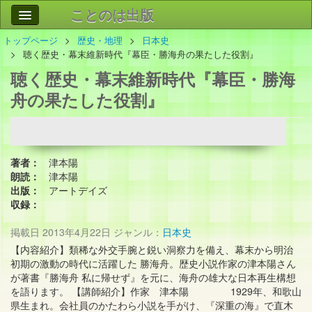
ことのは出版
トップページ
歴史・地理
日本史
作品
事業案内
聴く歴史・幕末維新時代『幕臣・勝海舟の果たした役割』
聴く歴史・幕末維新時代『幕臣・勝海
会社情報
舟の果たした役割』
お問い合わせ
検索
著者：
津本陽
朗読：
津本陽
出版：
アートデイズ
収録：
掲載日
2013年4月22日
ジャンル：
日本史
【内容紹介】 類稀な外交手腕と鋭い洞察力を備え、幕末から明治
初期の激動の時代に活躍した 勝海舟。歴史小説作家の津本陽さん
が著書『勝海舟 私に帰せず』を元に、海舟の雄大な日本再生構想
を語ります。 【講師紹介】作家 津本陽 1929年、和歌山
県生まれ。会社員のかたわら小説を手がけ、『深重の海』で直木