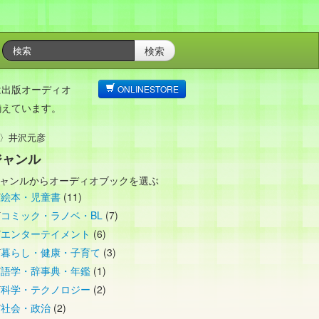
検索
は出版オーディオ
ONLINESTORE
揃えています。
〉井沢元彦
ジャンル
ャンルからオーディオブックを選ぶ
絵本・児童書
(11)
コミック・ラノベ・BL
(7)
エンターテイメント
(6)
暮らし・健康・子育て
(3)
語学・辞事典・年鑑
(1)
科学・テクノロジー
(2)
社会・政治
(2)