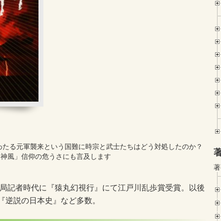
わたる元軍襲来という国難に時宗と武士たちはどう対処したのか？
「神風」信仰の危うさにも言及します
著
報道局記者時代に『猿丸幻視行』にて江戸川乱歩賞受賞。以後
『逆説の日本史』など多数。