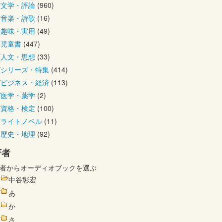
文学・評論
(960)
音楽・詩歌
(16)
趣味・実用
(49)
児童書
(447)
人文・思想
(33)
シリーズ・特集
(414)
ビジネス・経済
(113)
医学・薬学
(2)
資格・検定
(100)
ライトノベル
(11)
歴史・地理
(92)
著者
者からオーディオブックを選ぶ
中谷彰宏
あ
か
さ