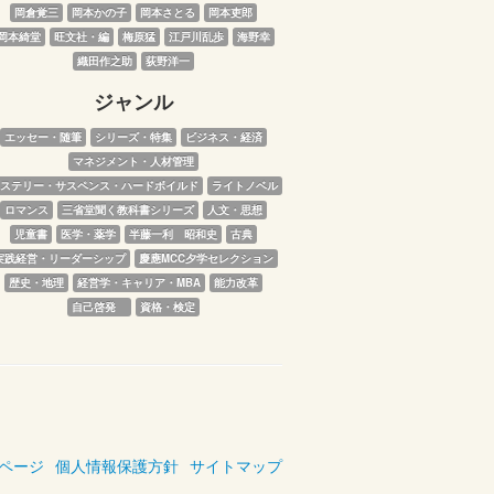
岡倉覚三
岡本かの子
岡本さとる
岡本吏郎
岡本綺堂
旺文社・編
梅原猛
江戸川乱歩
海野幸
織田作之助
荻野洋一
ジャンル
エッセー・随筆
シリーズ・特集
ビジネス・経済
マネジメント・人材管理
ステリー・サスペンス・ハードボイルド
ライトノベル
ロマンス
三省堂聞く教科書シリーズ
人文・思想
児童書
医学・薬学
半藤一利　昭和史
古典
実践経営・リーダーシップ
慶應MCC夕学セレクション
歴史・地理
経営学・キャリア・MBA
能力改革
自己啓発　
資格・検定
ページ
個人情報保護方針
サイトマップ