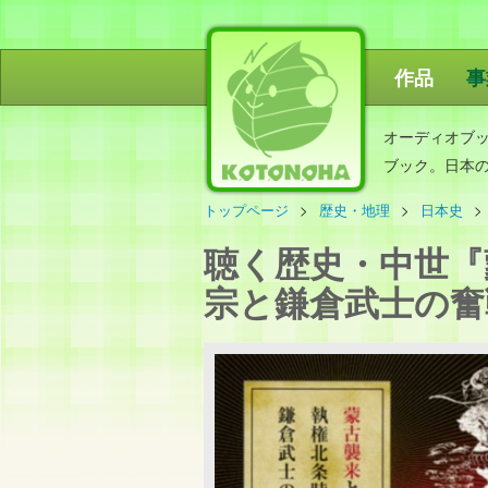
作品
事
ことのは出
オーディオブ
ブック。日本
トップページ
歴史・地理
日本史
聴く歴史・中世『
宗と鎌倉武士の奮