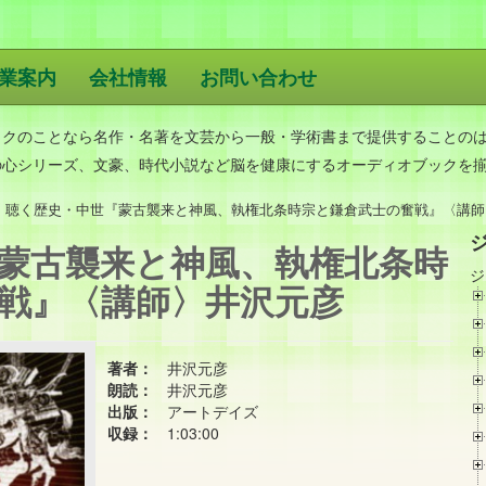
業案内
会社情報
お問い合わせ
版
ックのことなら名作・名著を文芸から一般・学術書まで提供することの
の心シリーズ、文豪、時代小説など脳を健康にするオーディオブックを
聴く歴史・中世『蒙古襲来と神風、執権北条時宗と鎌倉武士の奮戦』〈講師
蒙古襲来と神風、執権北条時
ジ
戦』〈講師〉井沢元彦
著者：
井沢元彦
朗読：
井沢元彦
出版：
アートデイズ
収録：
1:03:00