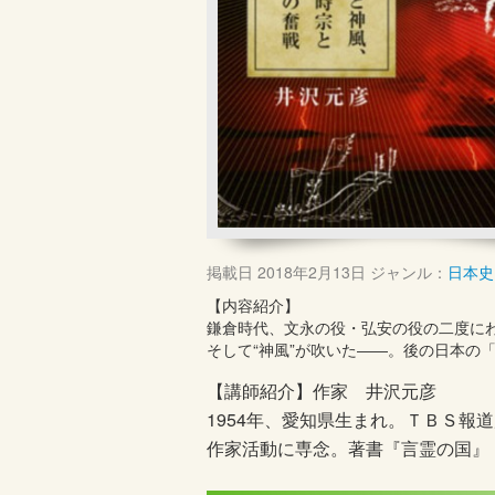
掲載日
2018年2月13日
ジャンル：
日本史
【内容紹介】
鎌倉時代、文永の役・弘安の役の二度に
そして“神風”が吹いた――。後の日本の
【講師紹介】作家 井沢元彦
1954年、愛知県生まれ。ＴＢＳ
作家活動に専念。著書『言霊の国』