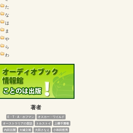
た
な
は
ま
や
ら
わ
著者
E・T・A・ホフマン
オスカー・ワイルド
オーストラリアの昔話
トルストイ
上横手雅敬
内田百閒
大城立裕
大田さなえ
小和田哲男