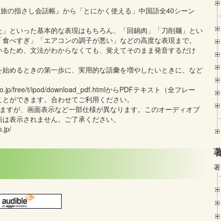
『旅の指さし会話帳』から「とにかく使える」中国語全40シーン
た」といった基本的な表現はもちろん、「回鍋肉」「刀削麺」とい
「食べすぎ」「エアコンの調子が悪い」などの高度な表現まで。
いるため、文法がわからなくても、覚えてそのまま発音するだけ
。
を始めるときの第一歩に、実用的な語彙を増やしたいときに、など
jp/free/t/ipod/download_pdf.htmlからPDFテキスト（全フレー
ことができます。合わせてご利用ください。
いますが、画面表示など一部仕様が異なります。このオーディオブ
語は表示されません。ご了承ください。
jp/
著