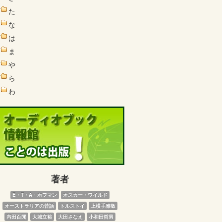
た
な
は
ま
や
ら
わ
著者
E・T・A・ホフマン
オスカー・ワイルド
オーストラリアの昔話
トルストイ
上横手雅敬
内田百閒
大城立裕
大田さなえ
小和田哲男