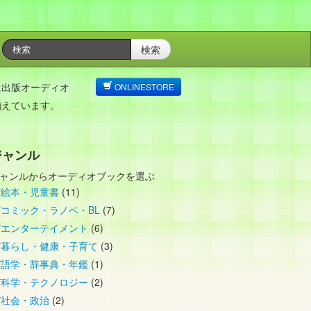
検索
は出版オーディオ
ONLINESTORE
揃えています。
ジャンル
ャンルからオーディオブックを選ぶ
絵本・児童書
(11)
コミック・ラノベ・BL
(7)
エンターテイメント
(6)
暮らし・健康・子育て
(3)
語学・辞事典・年鑑
(1)
科学・テクノロジー
(2)
社会・政治
(2)