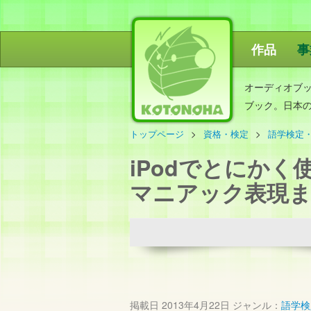
作品
事
ことのは出
オーディオブ
ブック。日本
トップページ
資格・検定
語学検定
iPodでとにか
マニアック表現
掲載日
2013年4月22日
ジャンル：
語学検