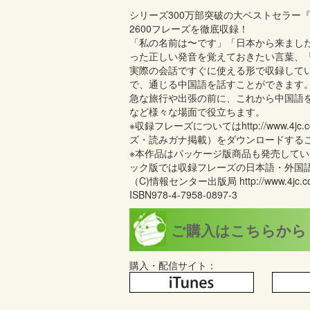
シリーズ300万部突破の大ベストセラー
2600フレーズを徹底収録！
「私の名前は〜です」「日本から来まし
った正しい発音を覚えておきたい言葉、
実際の会話ですぐに使える形で収録して
で、通じる中国語を話すことができます
急な旅行や出張の前に、これから中国語
など様々な場面で役立ちます。
※収録フレーズについてはhttp://www.4jc.co.
ズ・読みガナ掲載）をダウンロードする
※本作品はパッケージ版商品も発売して
ック版では収録フレーズの日本語・外国
（C)情報センター出版局 http://www.4jc.co.
ISBN978-4-7958-0897-3
ご購入はこちらから
購入・配信サイト：