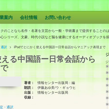
業案内
会社情報
お問い合わせ
版
ックのことなら名作・名著を文芸から一般・学術書まで提供することの
の心シリーズ、文豪、時代小説など脳を健康にするオーディオブックを
・通訳
iPodでとにかく使える中国語ー日常会話からマニアック表現まで
く使える中国語ー日常会話から
ジ
まで
著者：
情報センター出版局：編
朗読：
伊藤あゆ美/ウ・ギョウヒ
出版：
情報センター出版局
収録：
定・通訳