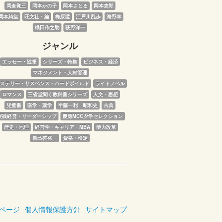
岡倉覚三
岡本かの子
岡本さとる
岡本吏郎
岡本綺堂
旺文社・編
梅原猛
江戸川乱歩
海野幸
織田作之助
荻野洋一
ジャンル
エッセー・随筆
シリーズ・特集
ビジネス・経済
マネジメント・人材管理
ステリー・サスペンス・ハードボイルド
ライトノベル
ロマンス
三省堂聞く教科書シリーズ
人文・思想
児童書
医学・薬学
半藤一利　昭和史
古典
実践経営・リーダーシップ
慶應MCC夕学セレクション
歴史・地理
経営学・キャリア・MBA
能力改革
自己啓発　
資格・検定
ページ
個人情報保護方針
サイトマップ