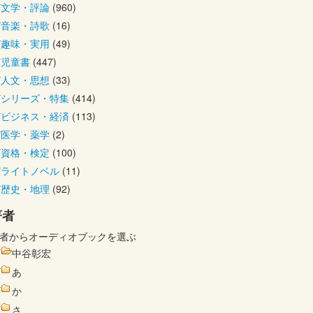
文学・評論
(960)
音楽・詩歌
(16)
趣味・実用
(49)
児童書
(447)
人文・思想
(33)
シリーズ・特集
(414)
ビジネス・経済
(113)
医学・薬学
(2)
資格・検定
(100)
ライトノベル
(11)
歴史・地理
(92)
著者
者からオーディオブックを選ぶ
中谷彰宏
あ
か
さ