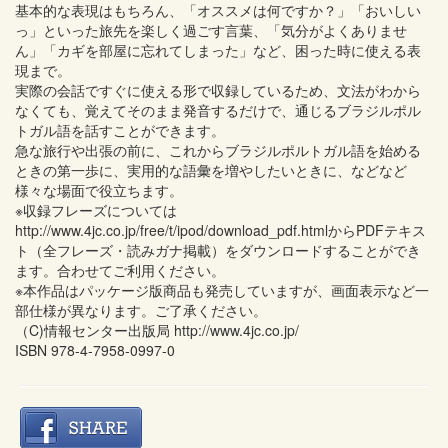
基本的な表現はもちろん、「オススメは何ですか？」「おいしい
っ」といった旅先を楽しく過ごす言葉、「気分がよくありませ
ん」「カギを部屋に忘れてしまった」など、困った時に使える表
現まで。
実際の会話ですぐに使える形で収録しているため、文法がわから
なくても、覚えてそのまま発音するだけで、通じるブラジルポル
トガル語を話すことができます。
急な旅行や出張の前に、これからブラジルポルトガル語を始める
ときの第一歩に、実用的な語彙を増やしたいときに、などなど
様々な場面で役立ちます。
※収録フレーズについては
http://www.4jc.co.jp/free/t/ipod/download_pdf.htmlからPDFテキス
ト（全フレーズ・読みガナ掲載）をダウンロードすることができ
ます。合わせてご利用ください。
※本作品はパッケージ版商品も発売していますが、画面表示など一
部仕様が異なります。ご了承ください。
（C)情報センター出版局 http://www.4jc.co.jp/
ISBN 978-4-7958-0997-0