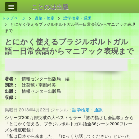
ことのは出版
トップページ
資格・検定
語学検定・通訳
作品
事業案内
とにかく使えるブラジルポルトガル語ー日常会話からマニアック表現
まで
会社情報
とにかく使えるブラジルポルトガル
お問い合わせ
語ー日常会話からマニアック表現まで
検索
著者：
情報センター出版局：編
朗読：
辻菜穂 / 南部尚美
出版：
情報センター出版局
収録：
掲載日
2013年4月22日
ジャンル：
語学検定・通訳
シリーズ300万部突破の大ベストセラー『旅の指さし会話帳』から
「とにかく使える」ブラジルポルトガル語全36シーン2000フレー
ズを徹底収録！
「私は日本から来ました」「ゆっくり話してください」といった