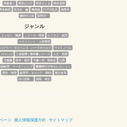
岡倉覚三
岡本かの子
岡本さとる
岡本吏郎
岡本綺堂
旺文社・編
梅原猛
江戸川乱歩
海野幸
織田作之助
荻野洋一
ジャンル
エッセー・随筆
シリーズ・特集
ビジネス・経済
マネジメント・人材管理
ステリー・サスペンス・ハードボイルド
ライトノベル
ロマンス
三省堂聞く教科書シリーズ
人文・思想
児童書
医学・薬学
半藤一利　昭和史
古典
実践経営・リーダーシップ
慶應MCC夕学セレクション
歴史・地理
経営学・キャリア・MBA
能力改革
自己啓発　
資格・検定
ページ
個人情報保護方針
サイトマップ