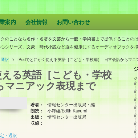
業案内
会社情報
お問い合わせ
版
ックのことなら名作・名著を文芸から一般・学術書まで提供することの
の心シリーズ、文豪、時代小説など脳を健康にするオーディオブックを
・通訳
iPodでとにかく使える英語［こども・学校編］−日常会話からマニ
く使える英語［こども・学校
ジ
らマニアック表現まで
著者：
情報センター出版局・編
朗読：
小澤綾/Edith Kayumi
出版：
情報センター出版局
収録：
定・通訳