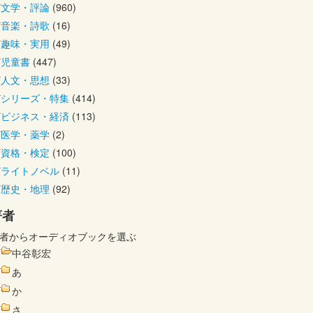
文学・評論
(960)
音楽・詩歌
(16)
趣味・実用
(49)
児童書
(447)
人文・思想
(33)
シリーズ・特集
(414)
ビジネス・経済
(113)
医学・薬学
(2)
資格・検定
(100)
ライトノベル
(11)
歴史・地理
(92)
著者
者からオーディオブックを選ぶ
中谷彰宏
あ
か
さ