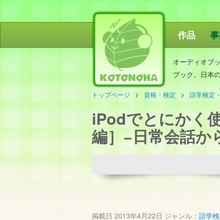
作品
事
ことのは出
オーディオブ
ブック。日本
トップページ
資格・検定
語学検定
iPodでとにか
編］−日常会話か
掲載日
2013年4月22日
ジャンル：
語学検