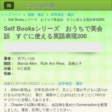
ことのは出版
トップページ
資格・検定
語学検定・通訳
作品
事業案内
Self Booksシリーズ おうちで英会話 すぐに使える英語表現200
Self Booksシリーズ おうちで英会
会社情報
話 すぐに使える英語表現200
お問い合わせ
検索
著者：
宮下いづみ
朗読：
Bianca Allen、Ruth Ann Rees、高橋公子
出版：
©三省堂
収録：
掲載日
2013年4月22日
ジャンル：
語学検定・通訳
１．200の表現は、日常生活の中で、主として親が子どもに語りか
けるものを中心に 選び、場面やことばのはたらきごとに10のカ
テゴリーに分類してあります。
２．Chapter２以降の章末に、会話例を集めたConversationを配置
しました。適宜、応用して使ってください。